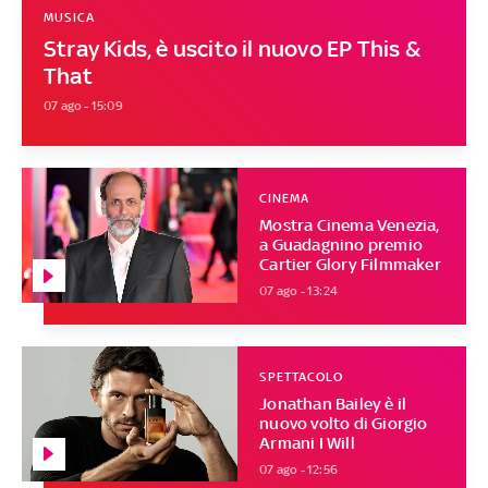
MUSICA
Stray Kids, è uscito il nuovo EP This &
That
07 ago - 15:09
CINEMA
Mostra Cinema Venezia,
a Guadagnino premio
Cartier Glory Filmmaker
07 ago - 13:24
SPETTACOLO
Jonathan Bailey è il
nuovo volto di Giorgio
Armani I Will
07 ago - 12:56