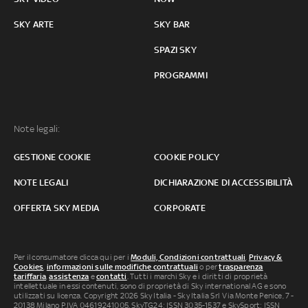
SKY ARTE
SKY BAR
SPAZI SKY
PROGRAMMI
Note legali:
GESTIONE COOKIE
COOKIE POLICY
NOTE LEGALI
DICHIARAZIONE DI ACCESSIBILITÀ
OFFERTA SKY MEDIA
CORPORATE
Per il consumatore clicca qui per i
Moduli, Condizioni contrattuali
,
Privacy &
Cookies
,
informazioni sulle modifiche contrattuali
o per
trasparenza
tariffaria
,
assistenza
e
contatti
. Tutti i marchi Sky e i diritti di proprietà
intellettuale in essi contenuti, sono di proprietà di Sky international AG e sono
utilizzati su licenza. Copyright 2026 Sky Italia - Sky Italia Srl Via Monte Penice, 7 -
20138 Milano P.IVA 04619241005. SkyTG24: ISSN 3035-1537 e SkySport: ISSN