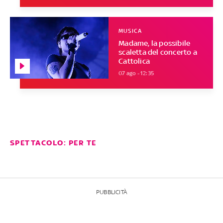
MUSICA
Madame, la possibile
scaletta del concerto a
Cattolica
07 ago - 12:35
SPETTACOLO: PER TE
PUBBLICITÀ