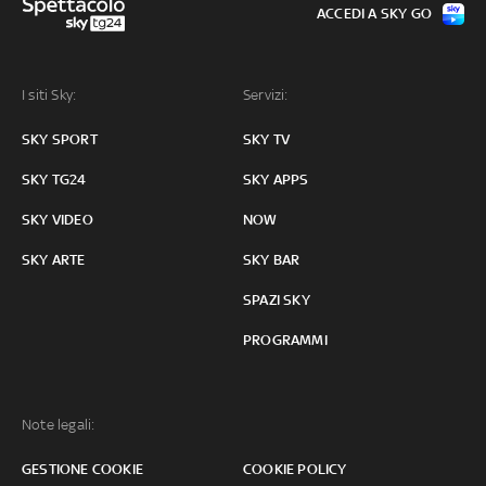
ACCEDI A SKY GO
I siti Sky:
Servizi:
SKY SPORT
SKY TV
SKY TG24
SKY APPS
SKY VIDEO
NOW
SKY ARTE
SKY BAR
SPAZI SKY
PROGRAMMI
Note legali:
GESTIONE COOKIE
COOKIE POLICY