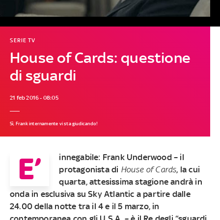
SERIE TV
House of Cards: questione
di sguardi
21 feb 2016 - 08:05
Sì, Frank internamente vi sta giudicando!
E’
innegabile: Frank Underwood – il
protagonista di
House of Cards
, la cui
quarta, attesissima stagione andrà in
onda in esclusiva su Sky Atlantic a partire dalle
24.00 della notte tra il 4 e il 5 marzo, in
contemporanea con gli U.S.A. – è il Re degli “sguardi