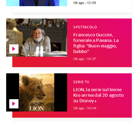
08 ago - 12:09
SPETTACOLO
Francesco Guccini,
funerale a Pavana. La
figlia: "Buon viaggio,
babbo"
08 ago - 10:37
SERIE TV
LION, la serie sul leone
Kio arriva dal 20 agosto
su Disney+
08 ago - 10:04