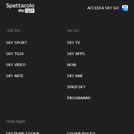
ACCEDI A SKY GO
I siti Sky:
Servizi:
SKY SPORT
SKY TV
SKY TG24
SKY APPS
SKY VIDEO
NOW
SKY ARTE
SKY BAR
SPAZI SKY
PROGRAMMI
Note legali:
GESTIONE COOKIE
COOKIE POLICY