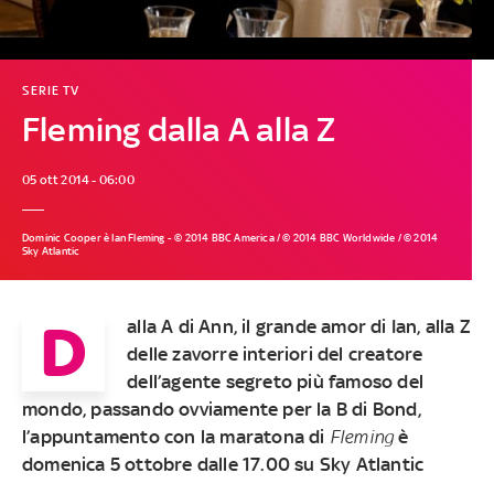
SERIE TV
Fleming dalla A alla Z
05 ott 2014 - 06:00
Dominic Cooper è Ian Fleming - © 2014 BBC America / © 2014 BBC Worldwide / © 2014
Sky Atlantic
D
alla A di Ann, il grande amor di Ian, alla Z
delle zavorre interiori del creatore
dell’agente segreto più famoso del
mondo, passando ovviamente per la B di Bond,
l’appuntamento con la maratona di
Fleming
è
domenica 5 ottobre dalle 17.00 su Sky Atlantic