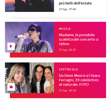
più belli dell'estate
27 lug - 17:40
MUSICA
Madame, la possibile
scaletta del concerto a
Udine
27 lug - 16:37
SPETTACOLO
Da Demi Moore a Chiara
Ferragni, 39 celebrities
al naturale. FOTO
27 lug - 16:30