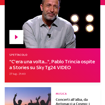
SPETTACOLO
"C'era una volta...", Pablo Trincia ospite
a Stories su Sky Tg24 VIDEO
27 lug - 21:40
MUSICA
Concerti all'alba, da
Antonacci a Cosmo: i