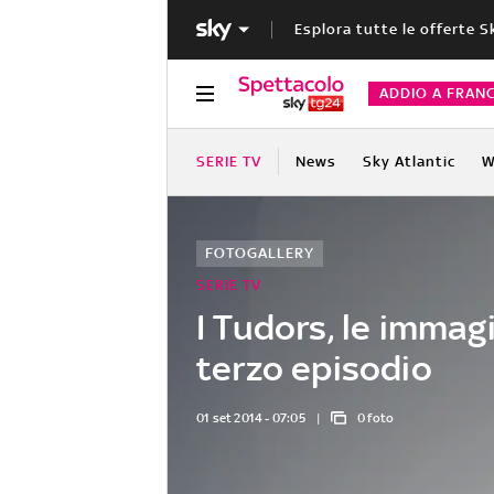
Esplora tutte le offerte S
ADDIO A FRAN
SERIE TV
News
Sky Atlantic
W
FOTOGALLERY
SERIE TV
I Tudors, le immagi
terzo episodio
01 set 2014 - 07:05
0 foto