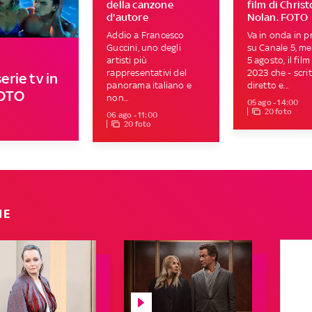
della canzone
film di Chris
d'autore
Nolan. FOTO
Addio a Francesco
Va in onda in p
Guccini, uno degli
su Canale 5, me
artisti più
5 agosto, il film
rappresentativi del
2023 che - scrit
erie tv in
panorama italiano e
diretto e...
FOTO
non...
05 ago - 14:00
20 foto
06 ago - 11:00
20 foto
IE