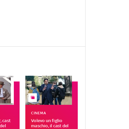
CINEMA
 cast
Volevo un figlio
del
maschio, il cast del