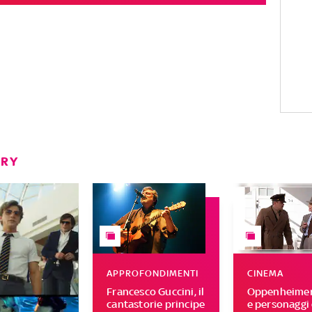
ERY
APPROFONDIMENTI
CINEMA
Francesco Guccini, il
Oppenheimer,
cantastorie principe
e personaggi 