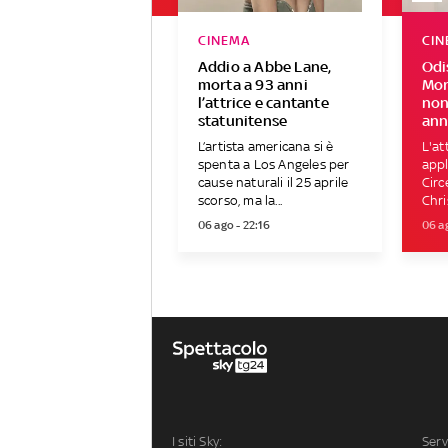
CINEMA
CIN
Addio a Abbe Lane,
Odi
morta a 93 anni
Mor
l’attrice e cantante
non
statunitense
an
L’artista americana si è
L'at
spenta a Los Angeles per
appl
cause naturali il 25 aprile
Circ
scorso, ma la...
Chri
06 ago - 22:16
06 ag
I siti Sky:
Serv