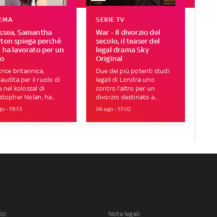
EMA
SERIE TV
ssea, Samantha
War - Il divorzio del
ton spiega perché
secolo, il teaser del
 ha lavorato per un
legal drama Sky
no
Original
trice britannica,
Due dei più potenti studi
audita per il ruolo di
legali di Londra uno
e nel kolossal di
contro l’altro per un
stopher Nolan, ha...
divorzio destinato a...
o - 19:13
06 ago - 17:02
izi:
Note legali: