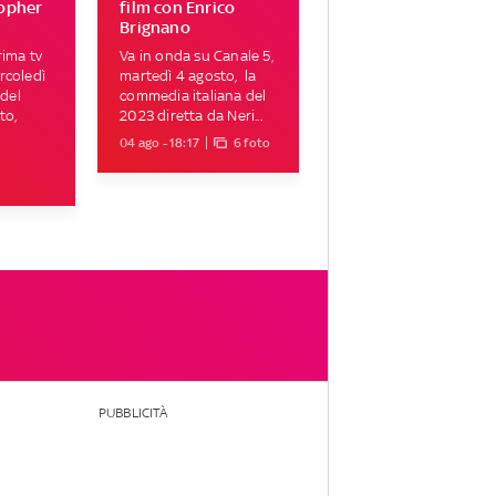
topher
film con Enrico
Brignano
rima tv
Va in onda su Canale 5,
rcoledì
martedì 4 agosto, la
 del
commedia italiana del
to,
2023 diretta da Neri...
04 ago - 18:17
6 foto
PUBBLICITÀ