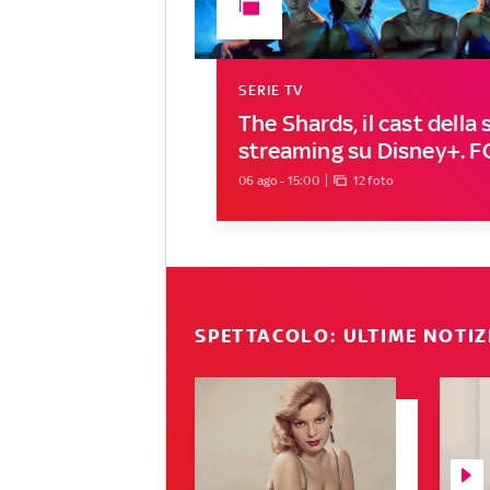
SERIE TV
The Shards, il cast della s
streaming su Disney+. 
06 ago - 15:00
12 foto
SPETTACOLO: ULTIME NOTIZ