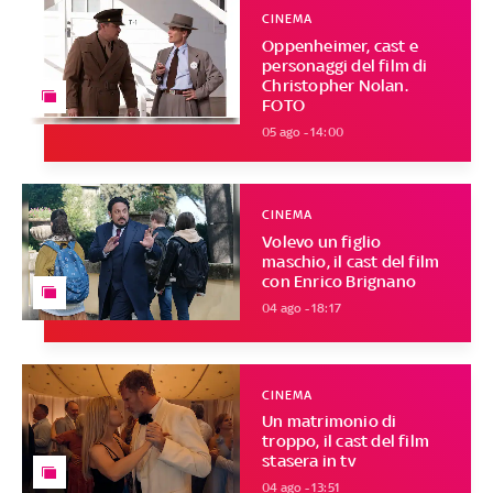
CINEMA
Oppenheimer, cast e
personaggi del film di
Christopher Nolan.
FOTO
05 ago - 14:00
CINEMA
Volevo un figlio
maschio, il cast del film
con Enrico Brignano
04 ago - 18:17
CINEMA
Un matrimonio di
troppo, il cast del film
stasera in tv
04 ago - 13:51