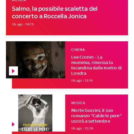
MUSICA
Salmo, la possibile scaletta del
concerto a Roccella Jonica
06 ago - 14:19
CINEMA
Lee Cronin - La
mummia, rimossa la
locandina dalle metro di
Londra
06 ago - 13:14
MUSICA
Morte Guccini, il suo
romanzo "Calde le pere"
uscirà a settembre
06 ago - 12:09