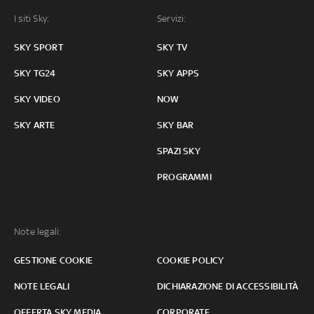
I siti Sky:
Servizi:
SKY SPORT
SKY TV
SKY TG24
SKY APPS
SKY VIDEO
NOW
SKY ARTE
SKY BAR
SPAZI SKY
PROGRAMMI
Note legali:
GESTIONE COOKIE
COOKIE POLICY
NOTE LEGALI
DICHIARAZIONE DI ACCESSIBILITÀ
OFFERTA SKY MEDIA
CORPORATE