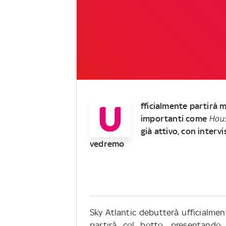
U
fficialmente partirà m
importanti come
Hou
già attivo, con intervi
vedremo
Sky Atlantic debutterà ufficialment
partirà col botto, presentando l