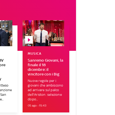
MUSICA
IV
Sanremo Giovani, la
tore
finale il 18
r
dicembre: il
vincitore con i Big
y
Nuove regole per i
atteso
giovani che ambiscono
tenzione
ad arrivare sul palco
i San
dell'Ariston: selezione
...
dopo...
05 ago - 15:43