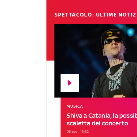
SPETTACOLO: ULTIME NOTIZ
MUSICA
Shiva a Catania, la possib
scaletta del concerto
05 ago - 16:32