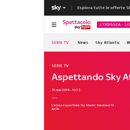
Esplora tutte le offerte S
L'ODISSEA - L
SERIE TV
News
Sky Atlantic
W
SERIE TV
Aspettando Sky At
31 mar 2014 - 10:13
L'attesa è quasi finita: Sky Atlantic debutterà il 9
aprile