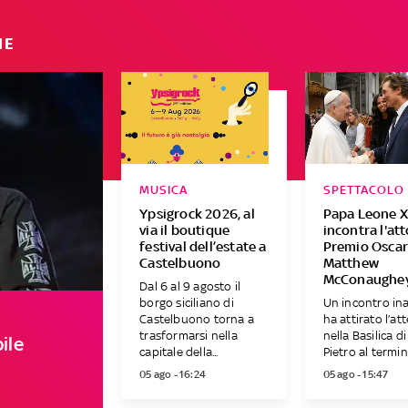
IE
MUSICA
SPETTACOLO
Ypsigrock 2026, al
Papa Leone X
via il boutique
incontra l'at
festival dell’estate a
Premio Osca
Castelbuono
Matthew
McConaughe
Dal 6 al 9 agosto il
borgo siciliano di
Un incontro in
Castelbuono torna a
ha attirato l’at
trasformarsi nella
nella Basilica d
ile
capitale della...
Pietro al termine
05 ago - 16:24
05 ago - 15:47