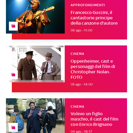
APPROFONDIMENTI
Francesco Guccini, il
cantastorie principe
della canzone d'autore
06 ago - 11:00
CINEMA
Oppenheimer, cast e
personaggi del film di
Christopher Nolan.
FOTO
05 ago - 14:00
CINEMA
Volevo un figlio
maschio, il cast del film
con Enrico Brignano
04 ago - 18:17