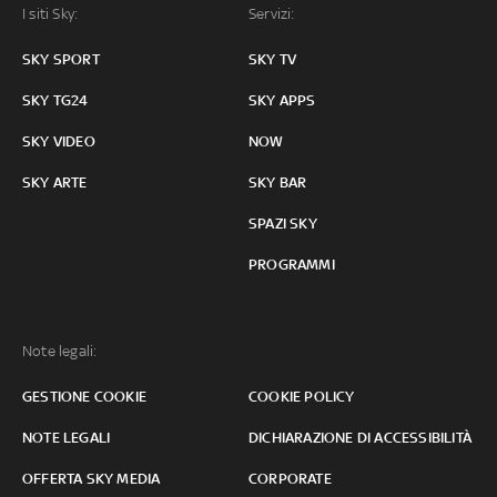
I siti Sky:
Servizi:
SKY SPORT
SKY TV
SKY TG24
SKY APPS
SKY VIDEO
NOW
SKY ARTE
SKY BAR
SPAZI SKY
PROGRAMMI
Note legali:
GESTIONE COOKIE
COOKIE POLICY
NOTE LEGALI
DICHIARAZIONE DI ACCESSIBILITÀ
OFFERTA SKY MEDIA
CORPORATE