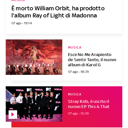
MUSICA
È morto William Orbit, ha prodotto
l'album Ray of Light di Madonna
07 ago - 19:14
MUSICA
Esce No Me Arapiento
de Sentir Tanto, il nuovo
album di Karol G
07 ago - 18:29
MUSICA
Stray Kids, è uscito il
nuovo EP This & That
07 ago - 15:09