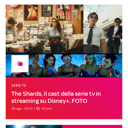
SERIE TV
The Shards, il cast della serie tv in
streaming su Disney+. FOTO
06 ago - 15:00
12 foto