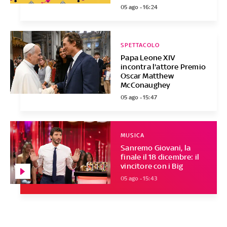
05 ago - 16:24
SPETTACOLO
Papa Leone XIV
incontra l'attore Premio
Oscar Matthew
McConaughey
05 ago - 15:47
MUSICA
Sanremo Giovani, la
finale il 18 dicembre: il
vincitore con i Big
05 ago - 15:43