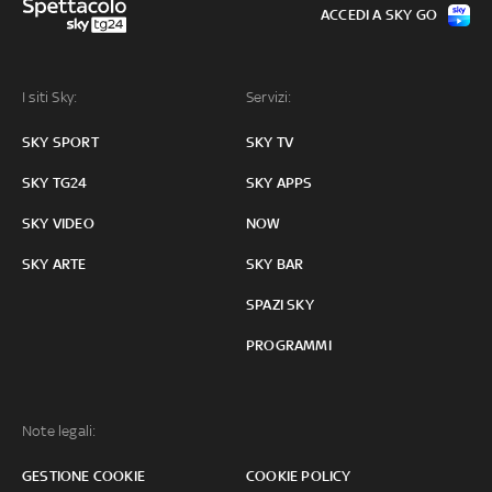
ACCEDI A SKY GO
I siti Sky:
Servizi:
SKY SPORT
SKY TV
SKY TG24
SKY APPS
SKY VIDEO
NOW
SKY ARTE
SKY BAR
SPAZI SKY
PROGRAMMI
Note legali:
GESTIONE COOKIE
COOKIE POLICY