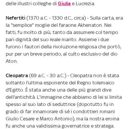
delle illustri colleghe di
Giulia
e Lucrezia.
Nefertiti
(1370 a.C. - 1330 d.C., circa) - Sulla carta, era
la "semplice" moglie del faraone Akhenaton. Nei
fatti, fu molto di più, tanto da assumere col tempo
pari dignità del suo reale marito. Assieme i due
furono i fautori della rivoluzione religiosa che portò,
pur per un breve periodo, al culto esclusivo del dio
Aton.
Cleopatra
(69 a.C. - 30 a.C.) - Cleopatra non è stata
soltanto l'ultima esponente del Regno tolemaico
d'Egitto. È stata anche una delle più grandi dive
dell'antichità. L'immagine che abbiamo di lei si limita
spesso al suo lato di seduttrice (dopotutto fu in
grado di far innamorare di sé i condottieri romani
Giulio Cesare e Marco Antonio), ma la nostra eroina
fu anche una validissima governatrice e stratega.