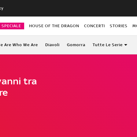
ky
O SPECIALE
HOUSE OF THE DRAGON
CONCERTI
STORIES
M
e Are Who We Are
Diavoli
Gomorra
Tutte Le Serie
vanni tra
re