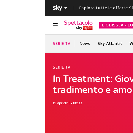
Esplora tutte le offerte S
L'ODISSEA - L
SERIE TV
News
Sky Atlantic
W
SERIE TV
In Treatment: Gio
tradimento e amo
19 apr 2013 - 08:33