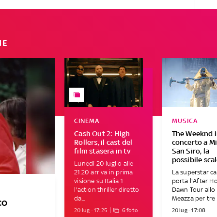
IE
CINEMA
MUSICA
Cash Out 2: High
The Weeknd 
Rollers, il cast del
concerto a Mi
film stasera in tv
San Siro, la
possibile sca
Lunedì 20 luglio alle
21.20 arriva in prima
La superstar c
visione su Italia 1
porta l'After Ho
l'action thriller diretto
Dawn Tour allo
da...
Meazza per tre s
co
20 lug - 17:25
6 foto
20 lug - 17:08