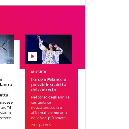
MUSICA
in
Lorde a Milano, la
lano a
possibile scaletta
del concerto
letta
Nel corso degli anni la
anadese
cantautrice
urs Til
neozelandese si è
 stadio
affermata come una
erate...
delle voci più amate...
20 lug - 17:05