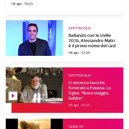
08 ago - 15:03
SPETTACOLO
Ballando con le stelle
2026, Alessandro Matri
è il primo nome del cast
08 ago - 12:09
SPETTACOLO
Francesco Guccini,
funerale a Pavana. La
figlia: "Buon viaggio,
babbo"
08 ago - 10:37
SERIE TV