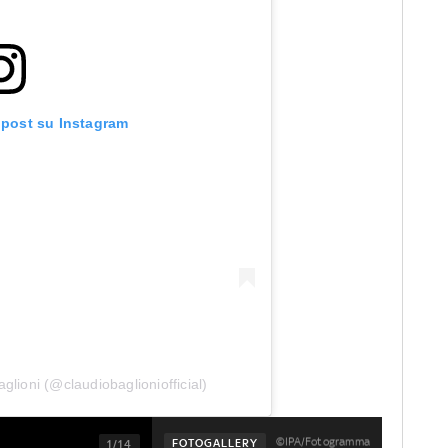
 post su Instagram
glioni (@claudiobaglioniofficial)
©IPA/Fotogramma
FOTOGALLERY
1/14