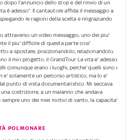
co dopo l’annuncio dello stop e del rinvio di un
a è adesso”. Il cantautore affida il messaggio a
piegando le ragioni della scelta e ringraziando
io attraverso un video messaggio, uno dei piu'
te il piu' difficile di questa parte cosi'
retto a spostare, posizionandolo, relazionandolo,
no il mio progetto, il GrandTour La vita e' adesso.
lli comunque erano i luoghi, perche' quelli sono i
n e' solamente un percorso artistico, ma lo e'
al punto di vista documentaristico. Mi seccava
e a una costrizione, a un malanno che andava
o sempre uno dei miei motivi di vanto, la capacita'
ITÀ POLMONARE