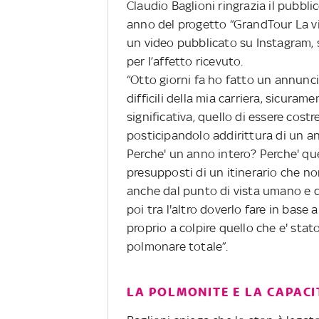
Claudio Baglioni ringrazia il pubbli
anno del progetto “GrandTour La vit
un video pubblicato su Instagram, s
per l’affetto ricevuto.
“Otto giorni fa ho fatto un annunc
difficili della mia carriera, sicuramen
significativa, quello di essere cost
posticipandolo addirittura di un an
Perche' un anno intero? Perche' que
presupposti di un itinerario che no
anche dal punto di vista umano e d
poi tra l'altro doverlo fare in bas
proprio a colpire quello che e' stat
polmonare totale”.
LA POLMONITE E LA CAPAC