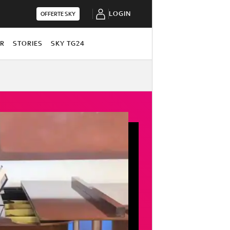
LOGIN
OFFERTE SKY
OR
STORIES
SKY TG24