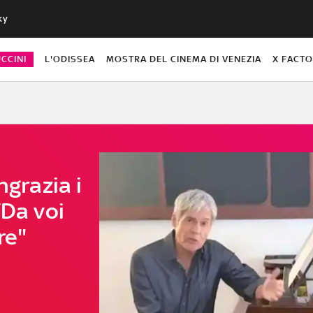
ky
CCINI
L'ODISSEA
MOSTRA DEL CINEMA DI VENEZIA
X FACT
ngrazia i
“Da voi
re"