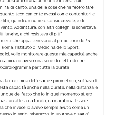
o ai postumi di una polmonite interstiziale.
i fa, di canto, una delle cose che mi fecero fare
o quanto tecnicamente avessi come contenitori e
e litri, quindi un numero considerevole, e di
anto. Addirittura, con altri colleghi si scherzava,
ù lunghe, a chi resisteva di più”.
 concerti che appartenevano al primo tour de
La
 Roma, l’Istituto di Medicina dello Sport,
medici, volle monitorare questa mia capacità anche
 camicia io avevo una serie di elettrodi che
rocardiogramma per tutta la durata
ra la macchina dell’esame spirometrico, soffiavo lì
ta capacità anche nella durata, nella distanza, e
munque del fatto che io in quel momento sì, ero
uasi un atleta da fondo, da maratona. Essere
osa che invece io avevo sempre avuto come un
messo in serio imbarazzo, in un grave disagio”.