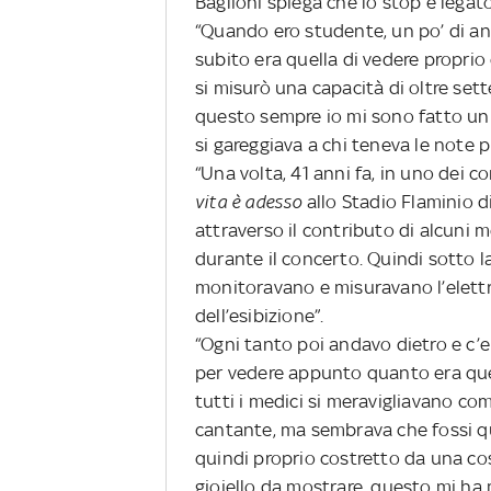
Baglioni spiega che lo stop è legat
“Quando ero studente, un po’ di ann
subito era quella di vedere propri
si misurò una capacità di oltre sett
questo sempre io mi sono fatto un v
si gareggiava a chi teneva le note pi
“Una volta, 41 anni fa, in uno dei
vita è adesso
allo Stadio Flaminio di
attraverso il contributo di alcuni 
durante il concerto. Quindi sotto la
monitoravano e misuravano l’elett
dell’esibizione”.
“Ogni tanto poi andavo dietro e c’e
per vedere appunto quanto era ques
tutti i medici si meravigliavano co
cantante, ma sembrava che fossi q
quindi proprio costretto da una c
gioiello da mostrare, questo mi ha 