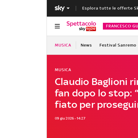
Esplora tutte le offerte S
FRANCESCO GU
MUSICA
News
Festival Sanremo
MUSICA
Claudio Baglioni ri
fan dopo lo stop: 
fiato per prosegui
09 giu 2026 - 14:27