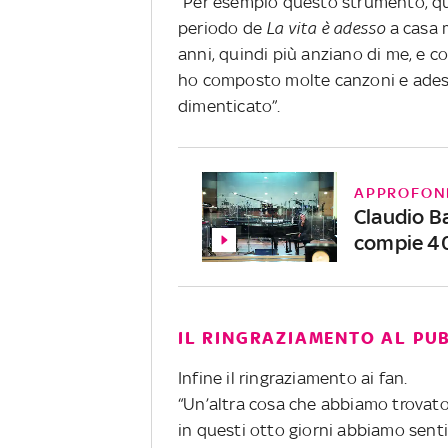
“Per esempio questo strumento, qu
periodo de
La vita è adesso
a casa m
anni, quindi più anziano di me, e c
ho composto molte canzoni e adess
dimenticato”.
APPROFON
Claudio Ba
compie 40
IL RINGRAZIAMENTO AL PU
Infine il ringraziamento ai fan.
“Un’altra cosa che abbiamo trovato
in questi otto giorni abbiamo senti