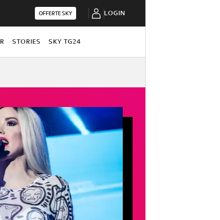
LOGIN
OFFERTE SKY
OR
STORIES
SKY TG24