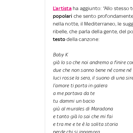
L’artista
ha aggiunto: “Allo stesso
popolari
che sento profondamente m
nella notte, il Mediterraneo, le sug
ribelle, che parla della gente, del 
testo
della canzone:
Baby K
già lo so che noi andremo a finire c
due che non sanno bene né come né
luci rosse la sera, il suono di una sir
l’amore ti porta in galera
a me portava da te
tu dammi un bacio
giù al murales di Maradona
e tanto già lo sai che mi fai
e tra me e te è la solita storia
perde chi si innamora