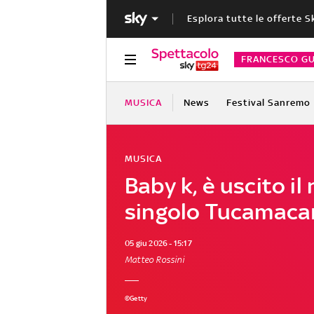
Esplora tutte le offerte S
FRANCESCO GU
MUSICA
News
Festival Sanremo
MUSICA
Baby k, è uscito il
singolo Tucamaca
05 giu 2026 - 15:17
Matteo Rossini
©Getty