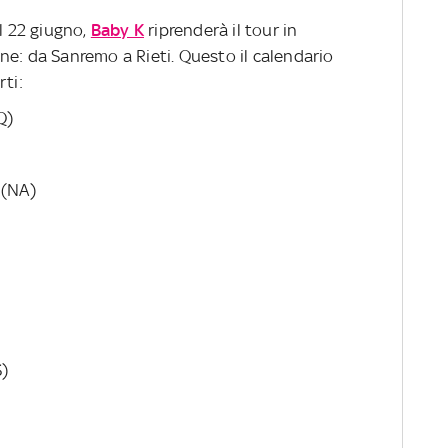
il 22 giugno,
Baby K
riprenderà il tour in
ne: da Sanremo a Rieti. Questo il calendario
rti:
Q)
 (NA)
S)