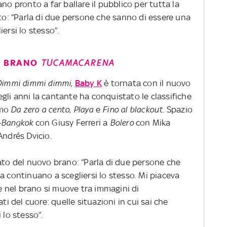
no pronto a far ballare il pubblico per tutta la
ato: “Parla di due persone che sanno di essere una
ersi lo stesso”.
VO BRANO
TUCAMACARENA
Dimmi dimmi dimmi
,
Baby K
è tornata con il nuovo
egli anni la cantante ha conquistato le classifiche
amo
Da zero a cento
,
Playa
e
Fino al blackout
. Spazio
-Bangkok
con Giusy Ferreri a
Bolero
con Mika
Andrés Dvicio.
cato del nuovo brano: “Parla di due persone che
a continuano a scegliersi lo stesso. Mi piaceva
he nel brano si muove tra immagini di
ti del cuore: quelle situazioni in cui sai che
 lo stesso”.