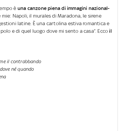
 tempo è
una canzone piena di immagini nazional-
ie: Napoli, il murales di Maradona, le sirene
gestioni latine. È una cartolina estiva romantica e
popolo e di quel luogo dove mi sento a casa”. Ecco
i
l
ome il contrabbando
 dove né quando
ena