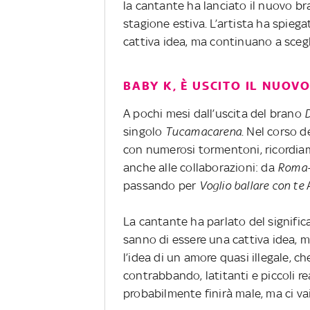
la cantante ha lanciato il nuovo bra
stagione estiva. L’artista ha spieg
cattiva idea, ma continuano a scegli
BABY K, È USCITO IL NUO
A pochi mesi dall’uscita del brano
singolo
Tucamacarena
. Nel corso d
con numerosi tormentoni, ricordi
anche alle collaborazioni: da
Roma
passando per
Voglio ballare
con te
La cantante ha parlato del signifi
sanno di essere una cattiva idea, m
l’idea di un amore quasi illegale, c
contrabbando, latitanti e piccoli rea
probabilmente finirà male, ma ci vai