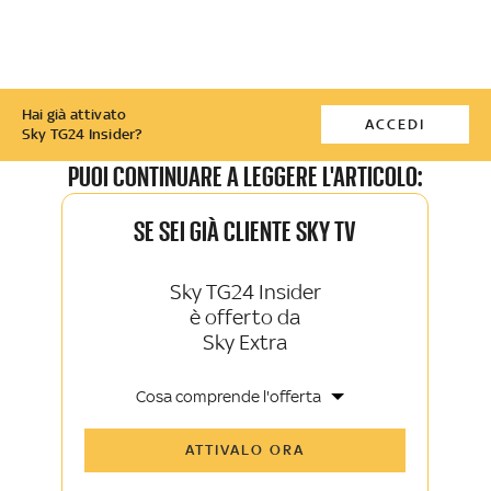
Hai già attivato
ACCEDI
Sky TG24 Insider?
PUOI CONTINUARE A LEGGERE L'ARTICOLO:
SE SEI GIÀ CLIENTE SKY TV
Sky TG24 Insider
è offerto da
Sky Extra
Cosa comprende l'offerta
Tutti gli articoli di Sky TG24 Insider e
ATTIVALO ORA
Sky Sport Insider
Approfondimenti, opinioni e punti di