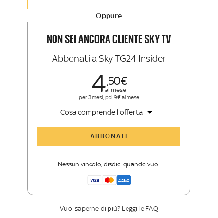
vista autorevoli
Oppure
La newsletter esclusiva di Sky TG24
Insider e Sky Sport Insider
NON SEI ANCORA CLIENTE SKY TV
Abbonati a Sky TG24 Insider
4
50
al mese
per 3 mesi, poi 9€ al mese
Cosa comprende l'offerta
Tutti gli articoli di Sky TG24 Insider
ABBONATI
Approfondimenti
,
opinioni e punti di
vista autorevoli
Nessun vincolo, disdici quando vuoi
La newsletter esclusiva di Sky TG24
Insider
Vuoi saperne di più? Leggi le FAQ