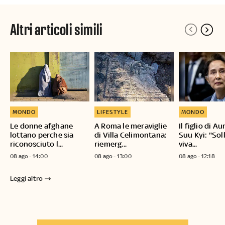
Altri articoli simili
MONDO
LIFESTYLE
MONDO
Le donne afghane
A Roma le meraviglie
Il figlio di A
lottano perche sia
di Villa Celimontana:
Suu Kyi: "Sol
riconosciuto l...
riemerg...
viva...
08 ago - 14:00
08 ago - 13:00
08 ago - 12:18
Leggi altro