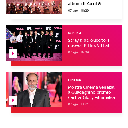
album di Karol G
07 ago - 18:29
MUSICA
Stray Kids, è uscito il
nuovo EP This & That
07 ago - 15:09
CINEMA
Mostra Cinema Venezia,
a Guadagnino premio
Cartier Glory Filmmaker
07 ago - 13:24