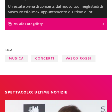
Un’estate piena di concerti: dal nuovo tour negli stadi di
Vasco Rossi al maxi appuntamento di Ultimo a Tor
Vergata passando per il ritorno di Ricky Martin. Attesi
anche Irama allo stadio San Siro di Milano, gli Ateez
Vai alla Fotogallery
all’Ippodromo Capannelle di Roma e i 5ive al Parco della
Musica di Milano
TAG:
MUSICA
CONCERTI
VASCO ROSSI
SPETTACOLO: ULTIME NOTIZIE