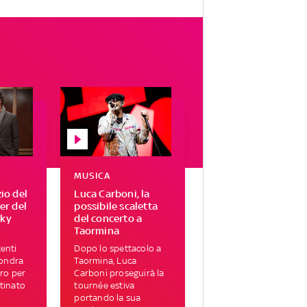
MUSICA
zio del
Luca Carboni, la
ser del
possibile scaletta
Sky
del concerto a
Taormina
enti
Dopo lo spettacolo a
Londra
Taormina, Luca
tro per
Carboni proseguirà la
tinato
tournée estiva
portando la sua