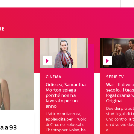
IE
CINEMA
SERIE TV
Odissea, Samantha
War - Il divor
Morton spiega
secolo, il tea
perché non ha
legal drama 
lavorato per un
Original
anno
Due dei più pot
L'attrice britannica,
studi legali di 
applaudita per il ruolo
uno contro l’al
di Circe nel kolossal di
un divorzio des
a a 93
Christopher Nolan, ha...
a...