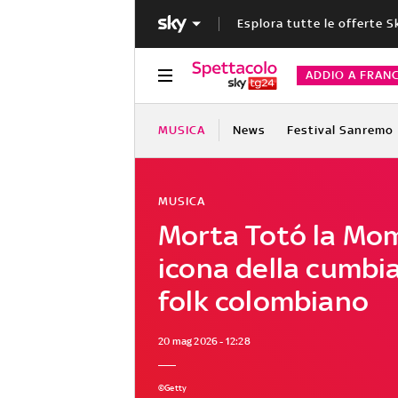
Esplora tutte le offerte S
ADDIO A FRAN
MUSICA
News
Festival Sanremo
MUSICA
Morta Totó la Mo
icona della cumbia
folk colombiano
20 mag 2026 - 12:28
©Getty