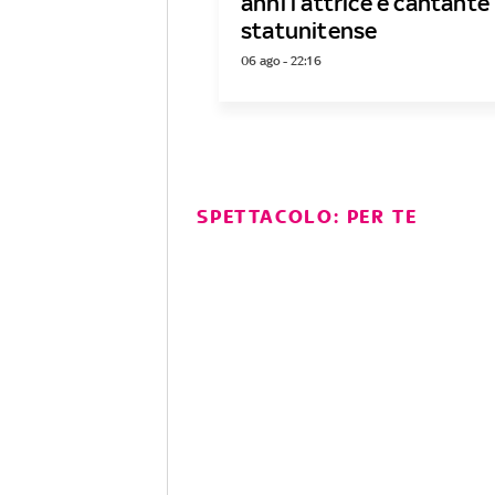
anni l’attrice e cantante
statunitense
06 ago - 22:16
SPETTACOLO: PER TE