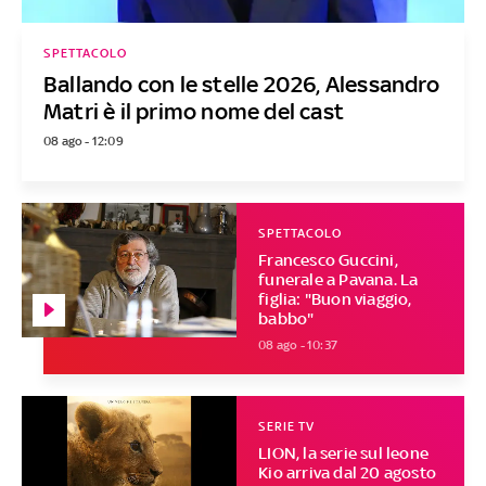
SPETTACOLO
Ballando con le stelle 2026, Alessandro
Matri è il primo nome del cast
08 ago - 12:09
SPETTACOLO
Francesco Guccini,
funerale a Pavana. La
figlia: "Buon viaggio,
babbo"
08 ago - 10:37
SERIE TV
LION, la serie sul leone
Kio arriva dal 20 agosto