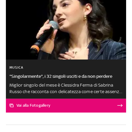
MUSICA
"Singolarmente", i 32 singoli usciti e da non perdere
Miglior singolo del mese è Clessidra Ferma di Sabrina
Russo che racconta con delicatezza come certe assenze
non finiscono: cambiano forma, diventano ricordo e
continuano a brillare dentro di noi. Menzione speciale
Vai alla Fotogallery
per Valentina Polinori, I'm Not a Blonde, Bonje in Yurt e
Dalila Spagnolo. Tolta l'artista campana, tutti gli altri
brani, scelti tra oltre 300 ascolti, sono al secondo posto
a pari merito. SELEZIONE E SCELTA DEI BRANI A CURA DI