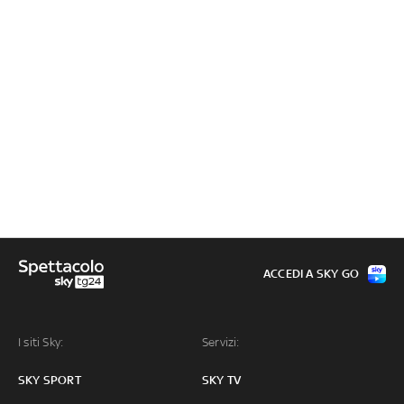
ACCEDI A SKY GO
I siti Sky:
Servizi:
SKY SPORT
SKY TV