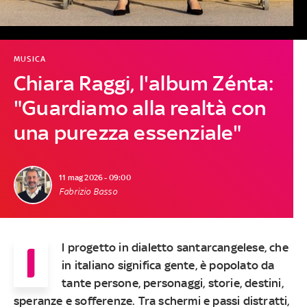
MUSICA
Chiara Raggi, l'album Zénta:
"Guardiamo alla realtà con
una purezza essenziale"
11 mag 2026 - 09:00
Fabrizio Basso
I
l progetto in dialetto santarcangelese, che
in italiano significa gente, è popolato da
tante persone, personaggi, storie, destini,
speranze e sofferenze. Tra schermi e passi distratti,