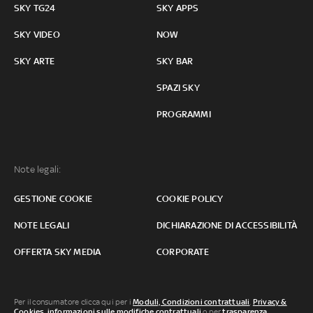
SKY TG24
SKY APPS
SKY VIDEO
NOW
SKY ARTE
SKY BAR
SPAZI SKY
PROGRAMMI
Note legali:
GESTIONE COOKIE
COOKIE POLICY
NOTE LEGALI
DICHIARAZIONE DI ACCESSIBILITÀ
OFFERTA SKY MEDIA
CORPORATE
Per il consumatore clicca qui per i
Moduli, Condizioni contrattuali
,
Privacy &
Cookies
,
informazioni sulle modifiche contrattuali
o per
trasparenza