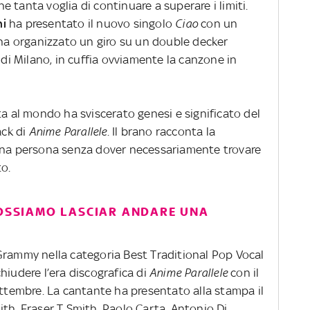
 tanta voglia di continuare a superare i limiti.
ni
ha presentato il nuovo singolo
Ciao
con un
 ha organizzato un giro su un double decker
 di Milano, in cuffia ovviamente la canzone in
ta al mondo ha sviscerato genesi e significato del
ack di
Anime
Parallele
. Il brano racconta la
 una persona senza dover necessariamente trovare
to.
POSSIAMO LASCIAR ANDARE UNA
Grammy nella categoria Best Traditional Pop Vocal
hiudere l’era discografica di
Anime
Parallele
con il
ettembre. La cantante ha presentato alla stampa il
th, Fraser T Smith, Paolo Carta, Antonio Di