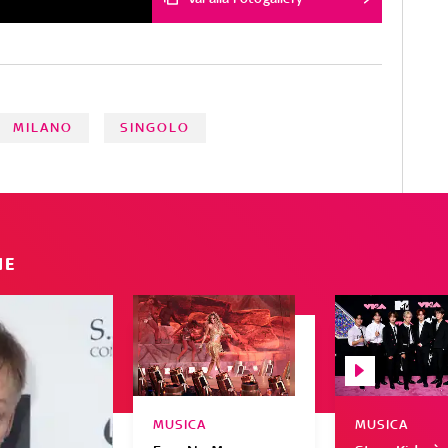
Residente, Silvia Pérez Cruz e
Penélope Cruz
MILANO
SINGOLO
IE
MUSICA
MUSICA