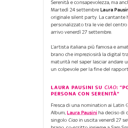
Serenità e consapevolezza, ma anche
Martedì 24 settembre
Laura
Pausi
originale silent party. La cantante
personalizzato tra le vie del centro
arrivo venerdì 27 settembre.
L’artista italiana più famosa e ama
brano che impreziosirà la digital tr
maturità nel saper lasciar andare
un colpevole per la fine del rappor
LAURA PAUSINI SU
CIAO
: “
PERSONA CON SERENITÀ"
Fresca di una nomination ai Latin 
Album,
Laura Pausini
ha deciso di c
singolo
Ciao
in uscita venerdì 27 s
brano, co-scritto insieme a Sam Smi