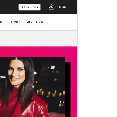
LOGIN
OFFERTE SKY
OR
STORIES
SKY TG24