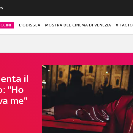
ky
CCINI
L'ODISSEA
MOSTRA DEL CINEMA DI VENEZIA
X FACT
enta il
o: "Ho
va me"