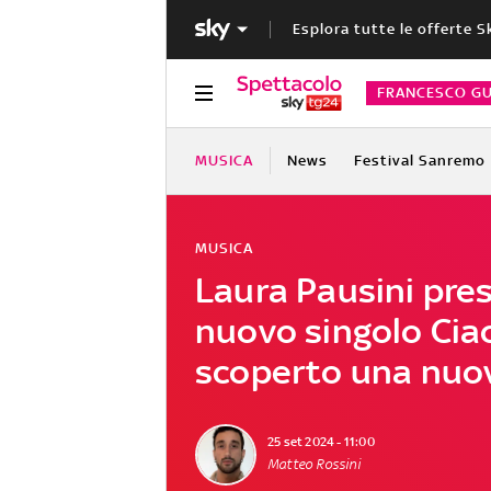
Esplora tutte le offerte S
FRANCESCO GU
MUSICA
News
Festival Sanremo
MUSICA
Laura Pausini pres
nuovo singolo Cia
scoperto una nuo
25 set 2024 - 11:00
Matteo Rossini