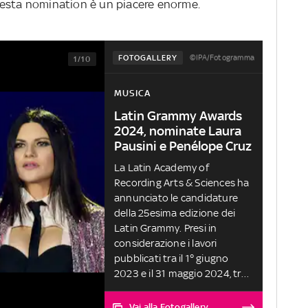
uesta nomination è un piacere enorme.
©IPA/Fotogramma
FOTOGALLERY
1/10
MUSICA
Latin Grammy Awards
2024, nominate Laura
Pausini e Penélope Cruz
La Latin Academy of
Recording Arts & Sciences ha
annunciato le candidature
della 25esima edizione dei
Latin Grammy. Presi in
considerazione i lavori
pubblicati tra il 1° giugno
2023 e il 31 maggio 2024, tra i
nominati 'Almas Paralelas' di
Laura Pausini e '313' di
Vai alla Fotogallery