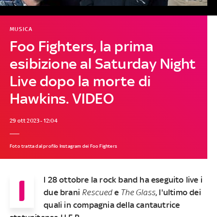
MUSICA
Foo Fighters, la prima
esibizione al Saturday Night
Live dopo la morte di
Hawkins. VIDEO
29 ott 2023 - 12:04
Foto tratta dal profilo Instagram dei Foo Fighters
I
l 28 ottobre la rock band ha eseguito live i
due brani
Rescued
e
The Glass
, l'ultimo dei
quali in compagnia della cantautrice