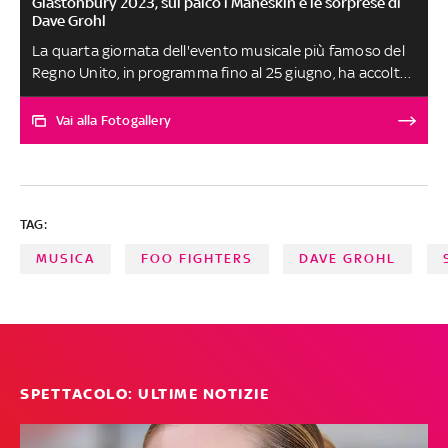
Glastonbury 2023, sul palco i Maneskin e le sorprese di
Dave Grohl
La quarta giornata dell'evento musicale più famoso del
Regno Unito, in programma fino al 25 giugno, ha accolto
l'attrice premio Oscar e il frontman dei Foo Fighters, che
ha prima affiancato i The Pretenders in compagnia del
Vai alla Fotogallery
chitarrista Johnny Marr di The Smiths e poi suonato con
gli headliner Guns N' Roses. Sul palco anche l'esplosiva
energia di Lizzo, gli intoppi di Lana Del Rey, il saluto di
Paul McCartney, le difficoltà di Lewis Capaldi e il rock dei
TAG:
Måneskin
MUSICA
FOO FIGHTERS
DAVE GROHL
SPETTACOLO: ULTIME NOTIZIE