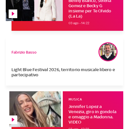
Benny Blanco, Selena
Gomez e Becky G
insieme per Te Olvido
(La La)
03 ago - 14:22
Fabrizio Basso
Light Blue Festival 2026, territorio musicale libero e
partecipativo
MUSICA
Jennifer Lopez a
Venezia, giro in gondola
e omaggio a Madonna.
VIDEO
03 ago - 12:59