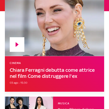
CINEMA
Chiara Ferragni debutta come attrice
nel film Come distruggere l'ex
03 ago - 15:30
MUSICA