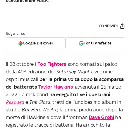
statunitense H.E.R.
CONDIVIDI
Seguici su:
Google Discover
Fonti Preferite
Il 28 ottobre i
Foo Fighters
sono tornati sul palco
della 49ª edizione del
Saturday Night Live
come
ospiti musicali
per la prima volta dopo la scomparsa
del batterista
Taylor Hawkins
, avvenuta il 25 marzo
2022. La rock band
ha eseguito live i due brani
Rescued
e
The Glass
, tratti dall’undicesimo album in
studio
But Here We Are
, la prima produzione dopo la
morte di Hawkins e dove il frontman
Dave Grohl
ha
registrato le tracce di batteria. Ha arricchito la