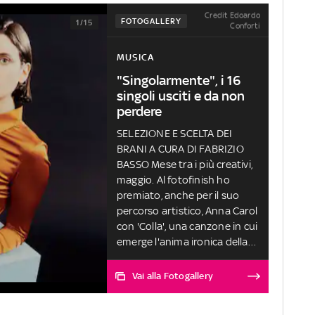
Credit Edoardo
FOTOGALLERY
1/15
Conforti
MUSICA
"Singolarmente", i 16
singoli usciti e da non
perdere
SELEZIONE E SCELTA DEI
BRANI A CURA DI FABRIZIO
BASSO Mese tra i più creativi,
maggio. Al fotofinish ho
premiato, anche per il suo
percorso artistico, Anna Carol
con 'Colla', una canzone in cui
emerge l'anima ironica della
cantautrice alla ricerca di un
po' di colla per appiccicare
Vai alla Fotogallery
ogni momento alla sua
emozione. Menzioni speciali