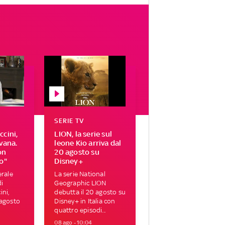
SERIE TV
cini,
LION, la serie sul
vana.
leone Kio arriva dal
on
20 agosto su
o"
Disney+
erale
La serie National
di
Geographic LION
ni,
debutta il 20 agosto su
 agosto
Disney+ in Italia con
quattro episodi...
08 ago - 10:04