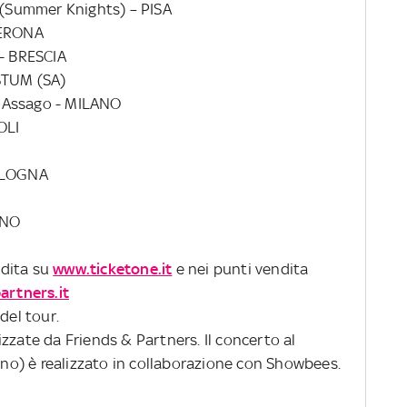
i (Summer Knights) – PISA
VERONA
 - BRESCIA
STUM (SA)
 Assago - MILANO
OLI
BOLOGNA
INO
ndita su
www.ticketone.it
e nei punti vendita
artners.it
del tour.
zzate da Friends & Partners. Il concerto al
o) è realizzato in collaborazione con Showbees.