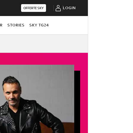
LOGIN
OFFERTE SKY
OR
STORIES
SKY TG24