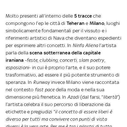
Molto presenti all’interno delle
5 tracce
che
compongono l’ep le città di
Teheran
e
Milano
, luoghi
simbolicamente fondamentali per il vissuto e i
riferimenti artistici di Nava che diventano espedienti
per esprimere altri concetti. In
Ninfa Aliena
l’artista
parla della
scena sotterranea della capitale
iraniana
-
feste, clubbing, concerti, slam poetry,
esposizioni
- in cui è proprio l’arte, e il suo potere
trasformativo, ad essere il più potente strumento di
speranza. In
Runway
invece Milano viene raccontata
nel contesto
fast pace
della moda e nella sua
dimensione più frenetica. In
Azadi
(dal farsi, “
libertà
”)
l’artista celebra il suo percorso di liberazione da
etichette e pregiudizi “
il concetto di essere liberi è
diverso per tutti ma convivere con punti di vista
diversi è la vera arte. Per me è tra i pilastri di tutto