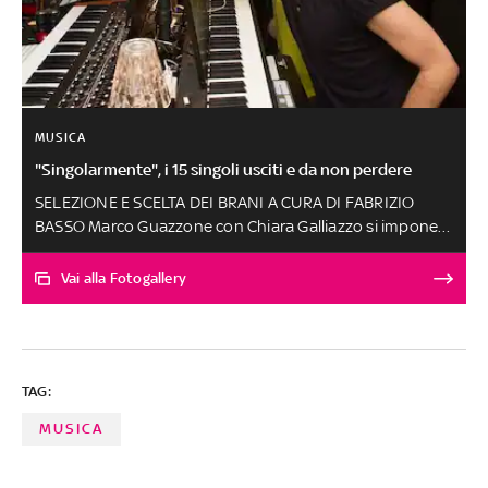
MUSICA
"Singolarmente", i 15 singoli usciti e da non perdere
SELEZIONE E SCELTA DEI BRANI A CURA DI FABRIZIO
BASSO Marco Guazzone con Chiara Galliazzo si impone
al fotofinish. La sua 'Salsedine' si deposita sulla pelle e
diventa il singolo top di aprile: racconta il potere dei
Vai alla Fotogallery
ricordi, un amore finito e la suggestione di una seconda
possibilità. Praticamente sullo stesso livello metto il
nuovo, fotografico brano di Chiamamifaro, 'Ma Ma Ma'.
Menzione speciale per Sbazzee: che pezzo 'Ascensore'!
TAG:
Le altre canzoni, scelte tra oltre 250 ascolti, tutte
seconde alla pari
MUSICA