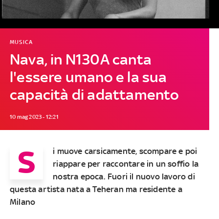
MUSICA
Nava, in N130A canta
l'essere umano e la sua
capacità di adattamento
10 mag 2023 - 12:21
S
i muove carsicamente, scompare e poi
riappare per raccontare in un soffio la
nostra epoca. Fuori il nuovo lavoro di
questa artista nata a Teheran ma residente a
Milano