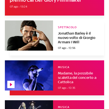
07 ago - 13:24
SPETTACOLO
Jonathan Bailey è il
nuovo volto di Giorgio
Armani I Will
07 ago - 12:56
MUSICA
Madame, la possibile
scaletta del concerto a
Cattolica
07 ago - 12:35
MUSICA