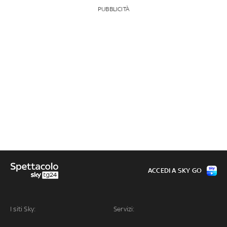
PUBBLICITÀ
ACCEDI A SKY GO
I siti Sky:
Servizi: