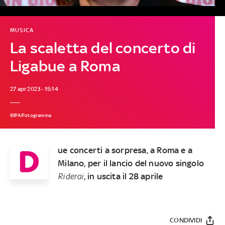
MUSICA
La scaletta del concerto di
Ligabue a Roma
27 apr 2023 - 15:14
©IPA/Fotogramma
D
ue concerti a sorpresa, a Roma e a
Milano, per il lancio del nuovo singolo
Riderai
, in uscita il 28 aprile
CONDIVIDI