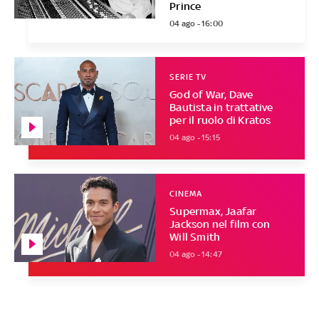
Prince
04 ago - 16:00
SERIE TV
God of War, Dave
Bautista in trattative
per il ruolo di Kratos
04 ago - 15:15
CINEMA
Supermax, Jaafar
Jackson nel film con
Will Smith
04 ago - 14:47