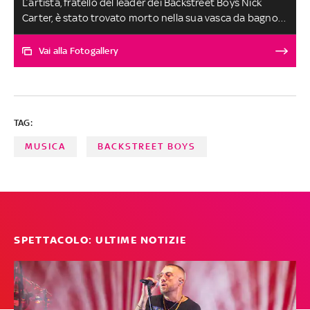
L’artista, fratello del leader dei Backstreet Boys Nick
Carter, è stato trovato morto nella sua vasca da bagno.
Aveva 34 anni. Iniziò a esibirsi all'età di sette anni,
pubblicando il suo album di debutto quando ne aveva
Vai alla Fotogallery
nove, nel 1997. Il suo successo maggiore è stato il disco
Aaron's Party (Come Get It). Il suo ultimo lavoro
discografico in studio è uscito nel 2018. Ecco le tappe
della sua carriera e i suoi brani più celebri
TAG:
MUSICA
BACKSTREET BOYS
SPETTACOLO: ULTIME NOTIZIE