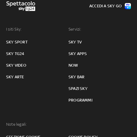
ACCEDI A SKY GO
I siti Sky:
Servizi:
SKY SPORT
SKY TV
SKY TG24
SKY APPS
SKY VIDEO
NOW
SKY ARTE
SKY BAR
SPAZI SKY
PROGRAMMI
Note legali: