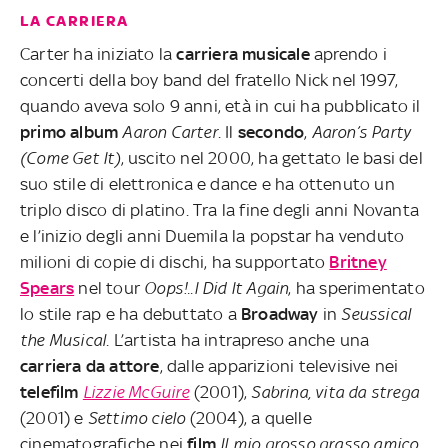
LA CARRIERA
Carter ha iniziato la
carriera musicale
aprendo i
concerti della boy band del fratello Nick nel 1997,
quando aveva solo 9 anni, età in cui ha pubblicato il
primo album
Aaron Carter
. Il
secondo
,
Aaron’s Party
(Come Get It)
, uscito nel 2000, ha gettato le basi del
suo stile di elettronica e dance e ha ottenuto un
triplo disco di platino. Tra la fine degli anni Novanta
e l’inizio degli anni Duemila la popstar ha venduto
milioni di copie di dischi, ha supportato
Britney
Spears
nel tour
Oops!..I Did It Again
, ha sperimentato
lo stile rap e ha debuttato a
Broadway
in
Seussical
the Musical
. L’artista ha intrapreso anche una
carriera da attore
, dalle apparizioni televisive nei
telefilm
Lizzie McGuire
(2001),
Sabrina, vita da strega
(2001)
e
Settimo cielo
(2004), a quelle
cinematografiche nei
film
Il mio grosso grasso amico