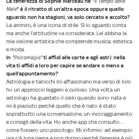
La tenerezza di Sophie Marceau ne
"Il Tempo delle
Mele
" è il ritratto di un’altra epoca oppure quello
sguardo non ha stagioni, va solo cercato e accolto?
La ammiro, è una icona di stile. Sì lo sguardo conta
ma anche l’attitudine va considerata. Lei abbina la
mia visione artistica che comprende musica, estetica
e moda.
In
"Psicomagia"
ti affidi alle carte e agli astri: nella
vita ti affidi a loro per capire se andare o meno a
quell’appuntamento?
Astrologia e tarocchi mi affascinano ma verso di loro
ho un approccio leggero e curioso. Una volta un
astrologo ha guardato il cielo quando sono nata e
mi è piaciuto perché quello che è nato è stato
soprattutto una conversazione, un incoraggiamento
e consigli della vita. Ho anche app che consulto…
come fossero uno psicologo. Mi informo: ad esempio
ora c’è luna piena e non dormo perché l'energia è più