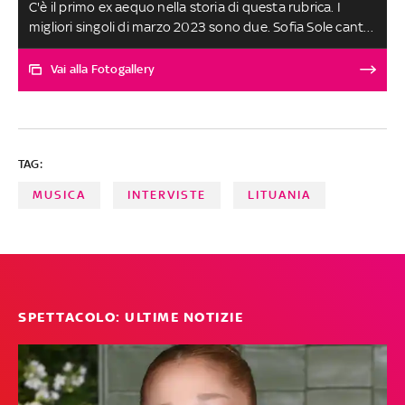
C'è il primo ex aequo nella storia di questa rubrica. I
migliori singoli di marzo 2023 sono due. Sofia Sole canta
'Un Giro di Troppo', un brano pop dalle venature dreamy
e melinconiche che descrive l’amore a 20anni. Marco
Vai alla Fotogallery
Ligabue con 'Nel Metaverso con te' racconta che l'amore
carnale nell'era virtuale potrebbe non essere più una
certezza e flirta nel suo ipotetico metaverso. Le altre
canzoni, scelte tra oltre 250 ascolti, sono al terzo posto
TAG:
a pari merito. SELEZIONE E SCELTA DEI BRANI A CURA DI
FABRIZIO BASSO
MUSICA
INTERVISTE
LITUANIA
SPETTACOLO: ULTIME NOTIZIE