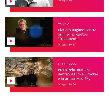
04 ago - 10:57
MUSICA
Claudio Baglioni lancia
online il progetto
"frammenti"
04 ago - 10:57
SPETTACOLO
Piero Pelù. Rumore
dentro, il film sul rocker
è in prima tv su Sky
04 ago - 10:30