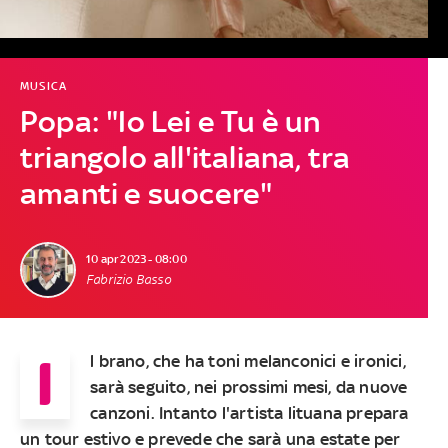
MUSICA
Popa: "Io Lei e Tu è un
triangolo all'italiana, tra
amanti e suocere"
10 apr 2023 - 08:00
Fabrizio Basso
I
l brano, che ha toni melanconici e ironici,
sarà seguito, nei prossimi mesi, da nuove
canzoni. Intanto l'artista lituana prepara
un tour estivo e prevede che sarà una estate per