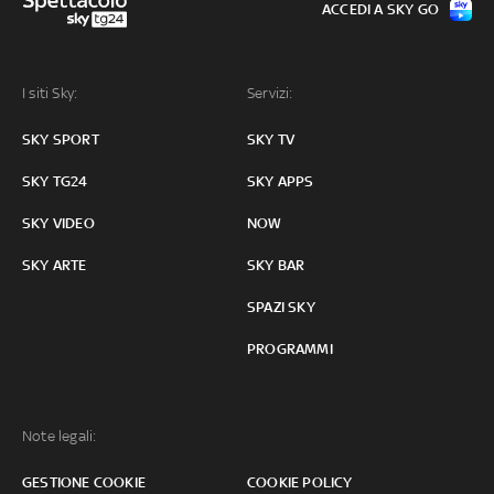
ACCEDI A SKY GO
I siti Sky:
Servizi:
SKY SPORT
SKY TV
SKY TG24
SKY APPS
SKY VIDEO
NOW
SKY ARTE
SKY BAR
SPAZI SKY
PROGRAMMI
Note legali:
GESTIONE COOKIE
COOKIE POLICY