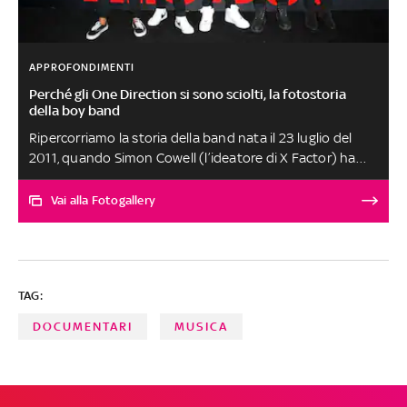
APPROFONDIMENTI
Perché gli One Direction si sono sciolti, la fotostoria
della boy band
Ripercorriamo la storia della band nata il 23 luglio del
2011, quando Simon Cowell (l’ideatore di X Factor) ha
creato ufficialmente questo gruppo musicale che è
stato in grado di conquistare milioni di fan in tutto il
Vai alla Fotogallery
mondo. Scopriamo i motivi che hanno portato allo
scioglimento della band, fino ad arrivare alla tragica
morte di Liam Payne, ex membro della boyband morto il
16 ottobre 2024 all'età di 31 anni precipitando dal terzo
TAG:
piano dell'hotel Casa Sur di Buenos Aires, in Argentina
DOCUMENTARI
MUSICA