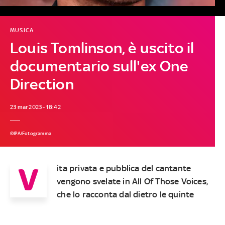
MUSICA
Louis Tomlinson, è uscito il
documentario sull'ex One
Direction
23 mar 2023 - 18:42
©IPA/Fotogramma
V
ita privata e pubblica del cantante
vengono svelate in All Of Tho­se Voi­ces,
che lo racconta dal dietro le quinte