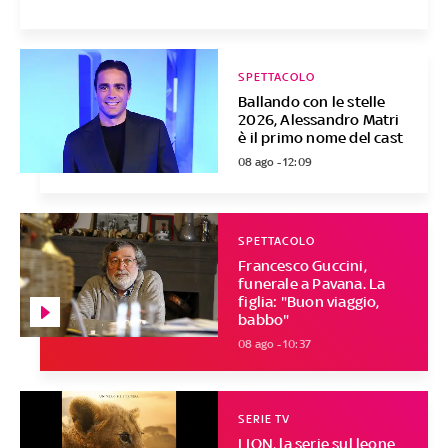
SPETTACOLO
Ballando con le stelle
2026, Alessandro Matri
è il primo nome del cast
08 ago - 12:09
SPETTACOLO
Francesco Guccini,
funerale a Pavana. La
figlia: "Buon viaggio,
babbo"
08 ago - 10:37
SERIE TV
LION, la serie sul leone