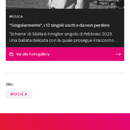
MUSICA
"Singolarmente", i 12 singoli usciti e da non perdere
'Schiena' di Sibilla è il miglior singolo di febbraio 2023.
Una ballata delicata con la quale prosegue il racconto di
una storia conclusa con Roma a fare da sfondo. L'Urbe è
protagonista delle sensazioni post rottura cantate
Vai alla Fotogallery
dall'artista pugliese, che associa il posto dove ha
conosciuto e consumato il proprio amore alla ragazza
che adesso non fa più parte della sua vita. Le altre
canzoni, scelte tra oltre 250 ascolti, sono al secondo
TAG:
posto a pari merito. SELEZIONE E SCELTA DEI BRANI A
CURA DI FABRIZIO BASSO
MUSICA