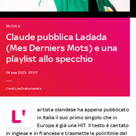
MUSICA
Claude pubblica Ladada
(Mes Derniers Mots) e una
playlist allo specchio
04 mar 2023 - 07:07
Credit Lina Drakostamatis
L'
artista olandese ha appena pubblicato
in Italia il suo primo singolo che in
Europa è già una HIT. Il testo è cantato
in inglese e in francese e trasmette le poliritmie del