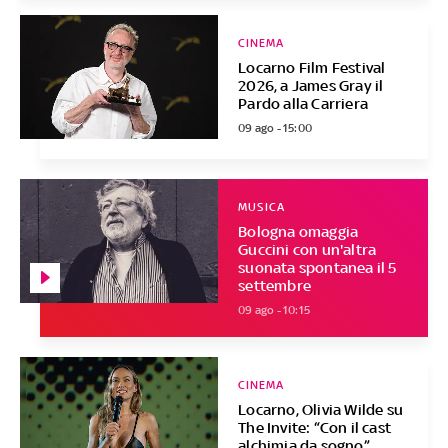
CINEMA
Locarno Film Festival
2026, a James Gray il
Pardo alla Carriera
09 ago - 15:00
MUSICA
Bologna omaggia
Guccini con un'altra
suonata spontanea il 5
settembre
09 ago - 10:15
CINEMA
Locarno, Olivia Wilde su
The Invite: “Con il cast
alchimia da sogno”