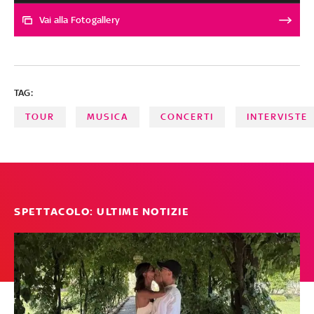
grandi capacità teatrali. La sua eccentricità nel modo di
vestire ha sempre stupito e fatto parlare. Scorri la gallery
Vai alla Fotogallery
per vedere i look più incredibili del cantante romano che
il 30 settembre 2020 celebra i suoi 70 anni
TAG:
TOUR
MUSICA
CONCERTI
INTERVISTE
SPETTACOLO: ULTIME NOTIZIE