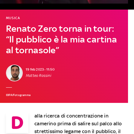
MUSICA
Renato Zero torna in tour:
“Il pubblico è la mia cartina
al tornasole”
19 feb 2023 - 11:50
Matteo Rossini
©IPA/Fotogramma
D
alla ricerca di concentrazione in
camerino prima di salire sul palco allo
strettissimo legame con il pubblico, il