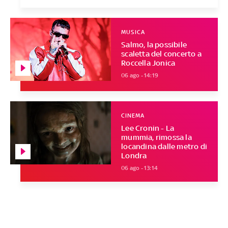
MUSICA
Salmo, la possibile
scaletta del concerto a
Roccella Jonica
06 ago - 14:19
CINEMA
Lee Cronin - La
mummia, rimossa la
locandina dalle metro di
Londra
06 ago - 13:14