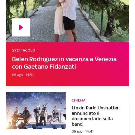
SPETTACOLO
Belen Rodriguez in vacanza a Venezia
con Gaetano Fidanzati
06 ago - 14:51
CINEMA
Linkin Park: Unshatter,
annunciato il
documentario sulla
band
06 ago - 14:41