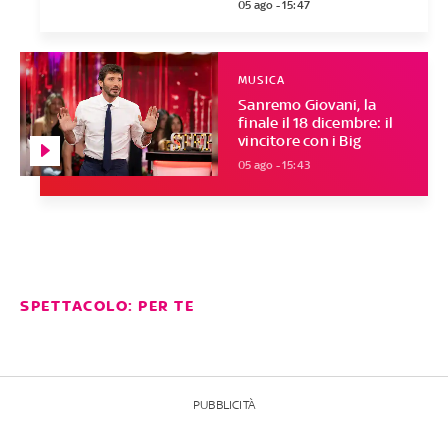
05 ago - 15:47
MUSICA
Sanremo Giovani, la
finale il 18 dicembre: il
vincitore con i Big
05 ago - 15:43
SPETTACOLO: PER TE
PUBBLICITÀ