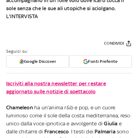
accompagnano in un folle volo dove Icaro tocca il
sole senza che le sue ali utopiche si sciolgano.
L'INTERVISTA
CONDIVIDI
Seguici su:
Google Discover
Fonti Preferite
Iscriviti alla nostra newsletter per restare
aggiornato sulle notizie di spettacolo
Chameleon
ha un’anima r&b e pop, e un cuore
luminoso come il sole della costa mediterranea, reso
unico dalla voce ipnotica e avvolgente di
Giulia
e
dalle chitarre di
Francesco
. I testi dei
Palmaria
sono