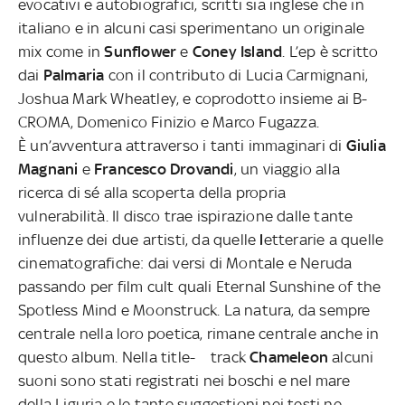
evocativi e autobiografici, scritti sia inglese che in
italiano e in alcuni casi sperimentano un originale
mix come in
Sunflower
e
Coney Island
. L’ep è
scritto
dai
Palmaria
con il contributo di Lucia Carmignani,
Joshua Mark Wheatley, e coprodotto insieme ai B-
CROMA, Domenico Finizio e Marco Fugazza.
È un’avventura attraverso i tanti immaginari di
Giulia
Magnani
e
Francesco Drovandi
, un viaggio alla
ricerca di sé alla scoperta della propria
vulnerabilità.
Il disco trae ispirazione dalle tante
influenze dei due artisti, da quelle
l
etterarie a quelle
cinematografiche
: dai versi di Montale e Neruda
passando per film cult quali
Eternal Sunshine of the
Spotless Mind
e
Moonstruck
.
La natura, da sempre
centrale nella loro poetica, rimane centrale anche in
questo album. Nella title- track
Chameleon
alcuni
suoni sono stati registrati nei boschi e nel mare
della Liguria e le tante suggestioni nei testi ne