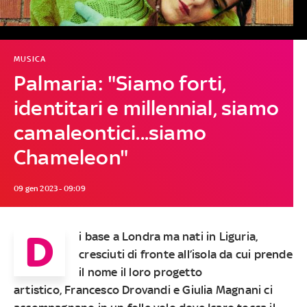
MUSICA
Palmaria: "Siamo forti,
identitari e millennial, siamo
camaleontici...siamo
Chameleon"
09 gen 2023 - 09:09
D
i base a Londra ma nati in Liguria,
cresciuti di fronte all’isola da cui prende
il nome il loro progetto
artistico,
Francesco Drovandi
e
Giulia Magnani ci