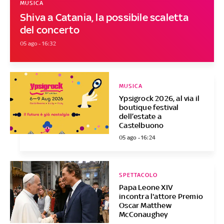
MUSICA
Shiva a Catania, la possibile scaletta
del concerto
05 ago - 16:32
MUSICA
Ypsigrock 2026, al via il
boutique festival
dell’estate a
Castelbuono
05 ago - 16:24
SPETTACOLO
Papa Leone XIV
incontra l'attore Premio
Oscar Matthew
McConaughey