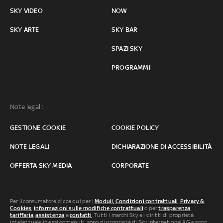
SKY VIDEO
NOW
SKY ARTE
SKY BAR
SPAZI SKY
PROGRAMMI
Note legali:
GESTIONE COOKIE
COOKIE POLICY
NOTE LEGALI
DICHIARAZIONE DI ACCESSIBILITÀ
OFFERTA SKY MEDIA
CORPORATE
Per il consumatore clicca qui per i
Moduli, Condizioni contrattuali
,
Privacy &
Cookies
,
informazioni sulle modifiche contrattuali
o per
trasparenza
tariffaria
,
assistenza
e
contatti
. Tutti i marchi Sky e i diritti di proprietà
intellettuale in essi contenuti, sono di proprietà di Sky international AG e sono