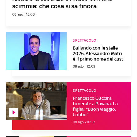
scimmia: che cosa si sa finora
08 ago - 15:03
SPETTACOLO
Ballando con le stelle
2026, Alessandro Matri
è il primo nome del cast
08 ago - 12:09
SPETTACOLO
Francesco Guccini,
funerale a Pavana. La
figlia: "Buon viaggio,
babbo"
08 ago - 10:37