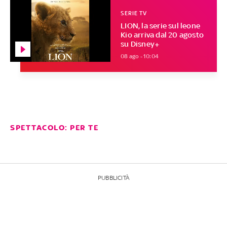
SERIE TV
LION, la serie sul leone
Kio arriva dal 20 agosto
su Disney+
08 ago - 10:04
SPETTACOLO: PER TE
PUBBLICITÀ