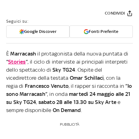
CONDIVIDI
Seguici su:
Google Discover
Fonti Preferite
È
Marracash
il protagonista della nuova puntata di
“
Stories
”
, il ciclo di interviste ai principali interpreti
dello spettacolo di
Sky TG24
. Ospite del
vicedirettore della testata
Omar Schillaci
, con la
regia di
Francesco Venuto
, il rapper si racconta in
“Io
sono Marracash”
, in onda
martedì 24 maggio alle 21
su Sky TG24
,
sabato 28 alle 13.30 su Sky Arte
e
sempre disponibile
On Demand
.
PUBBLICITÀ