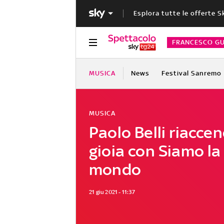
Esplora tutte le offerte S
FRANCESCO GU
MUSICA
News
Festival Sanremo
MUSICA
Paolo Belli riaccen
gioia con Siamo la 
mondo
21 giu 2021 - 11:37