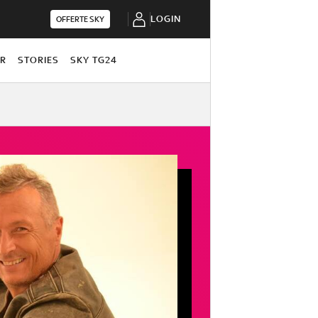
LOGIN
OFFERTE SKY
OR
STORIES
SKY TG24