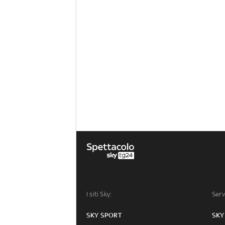
I siti Sky:
Serv
SKY SPORT
SKY