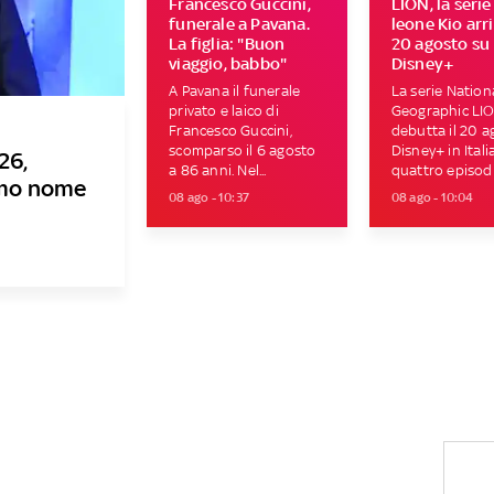
Francesco Guccini,
LION, la serie
funerale a Pavana.
leone Kio arri
La figlia: "Buon
20 agosto su
viaggio, babbo"
Disney+
A Pavana il funerale
La serie Nation
privato e laico di
Geographic LI
Francesco Guccini,
debutta il 20 a
scomparso il 6 agosto
Disney+ in Itali
26,
a 86 anni. Nel...
quattro episodi.
rimo nome
08 ago - 10:37
08 ago - 10:04