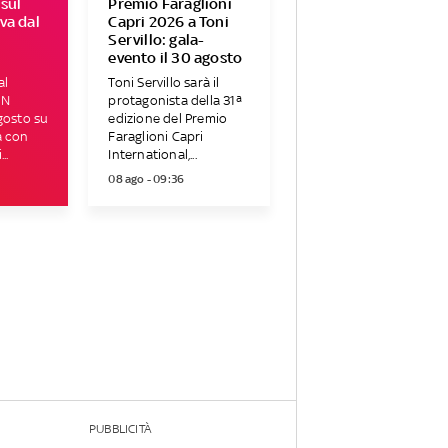
 sul
Premio Faraglioni
va dal
Capri 2026 a Toni
Servillo: gala-
evento il 30 agosto
al
Toni Servillo sarà il
ON
protagonista della 31ª
gosto su
edizione del Premio
a con
Faraglioni Capri
..
International,...
08 ago - 09:36
PUBBLICITÀ