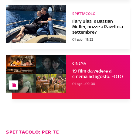
SPETTACOLO
Ilary Blasi e Bastian
Muller, nozze a Ravello a
settembre?
01 ago - 11:22
CINEMA
19 film da vedere al
cinema ad agosto. FOTO
01 ago - 09:00
SPETTACOLO: PER TE