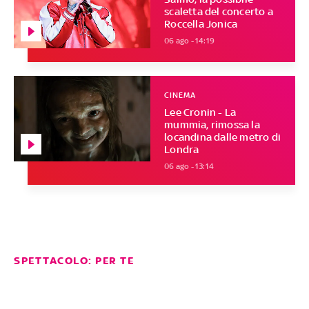
scaletta del concerto a
Roccella Jonica
06 ago - 14:19
CINEMA
Lee Cronin - La
mummia, rimossa la
locandina dalle metro di
Londra
06 ago - 13:14
SPETTACOLO: PER TE