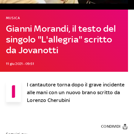
MUSICA
Gianni Morandi, il testo del
singolo "L'allegria" scritto
da Jovanotti
11 giu 2021 - 09:51
I
l cantautore torna dopo il grave incidente
alle mani con un nuovo brano scritto da
Lorenzo Cherubini
CONDIVIDI