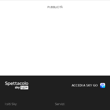
PUBBLICITÀ
ACCEDI A SKY GO
I siti Sky:
Servizi: