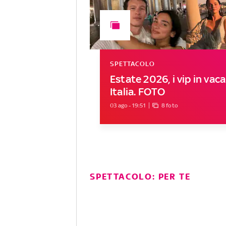
SPETTACOLO
Estate 2026, i vip in vac
Italia. FOTO
03 ago - 19:51
8 foto
SPETTACOLO: PER TE