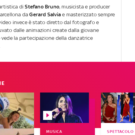
rtistica di
Stefano Bruno
, musicista e producer
Barcellona da
Gerard Salvia
e masterizzato sempre
l video invece è stato diretto dal fotografo e
uvato dalle animazioni create dalla giovane
e vede la partecipazione della danzatrice
.
IE
MUSICA
SPETTACOLO