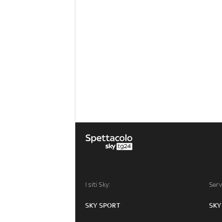
I siti Sky:
Serv
SKY SPORT
SKY