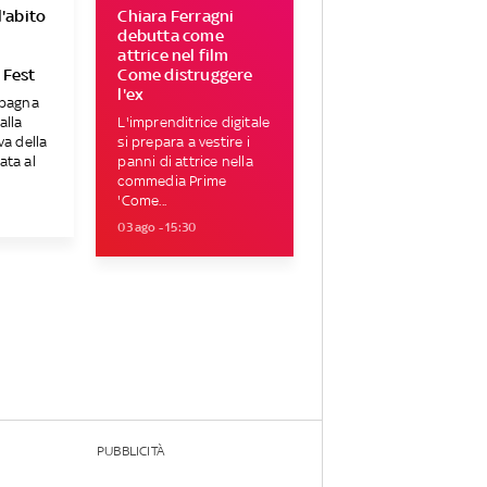
l'abito
Chiara Ferragni
o
debutta come
attrice nel film
 Fest
Come distruggere
l'ex
Spagna
alla
L'imprenditrice digitale
va della
si prepara a vestire i
ata al
panni di attrice nella
commedia Prime
'Come...
03 ago - 15:30
PUBBLICITÀ