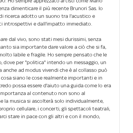
 90. Ho sempre apprezzato artisti come Mario
nza dimenticare il più recente Brunori Sas. Io
 di ricerca adotto un suono tra l'acustico e
sti introspettivi e dall'impatto immediato.
are dal vivo, sono stati mesi durissimi, senza
anto sia importante dare valore a ciò che si fa,
molto labile e fragile. Ho sempre pensato che le
o, dove per "politica" intendo un messaggio, un
ta anche ad modus vivendi che è al collasso può
o cosa siano le cose realmente importanti e in
credo possa essere d'aiuto una guida come lo era
a importanza al contenuto non sono al
e la musica si ascolterà solo individualmente,
oprio cellulare, i concerti, gli spettacoli teatrali,
arci stare in pace con gli altri e con il mondo,