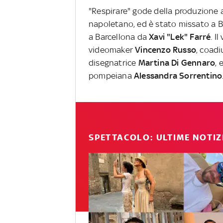
"Respirare" gode della produzione a
napoletano, ed è stato missato a 
a Barcellona da
Xavi "Lek" Farré
. I
videomaker
Vincenzo Russo
, coadi
disegnatrice
Martina Di Gennaro
, 
pompeiana
Alessandra Sorrentino
SPETTACOLO: ULTIME NOTIZ