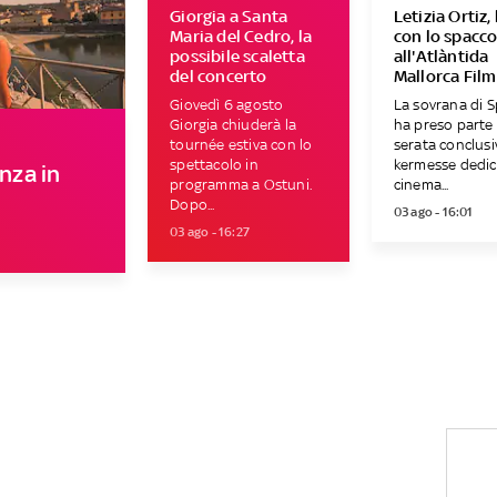
Giorgia a Santa
Letizia Ortiz, 
Maria del Cedro, la
con lo spacc
possibile scaletta
all'Atlàntida
del concerto
Mallorca Film
Giovedì 6 agosto
La sovrana di 
Giorgia chiuderà la
ha preso parte 
tournée estiva con lo
serata conclusi
spettacolo in
kermesse dedic
anza in
programma a Ostuni.
cinema...
Dopo...
03 ago - 16:01
03 ago - 16:27