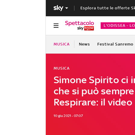
Esplora tutte le offerte S
L'ODISSEA - L
MUSICA
News
Festival Sanremo
MUSICA
Simone Spirito ci 
che si può sempre
Respirare: il video
10 giu 2021 - 07:07