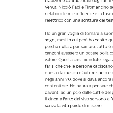
tradizione cantautorale degli anni
Venuti Nicolò Fabi e Tiromancino se
rielaboro le mie influenze e in fase
l'elettrico con una scrittura dai te
Ho un gran voglia di tornare a suon
sogni, mesi in cui però ho capito qu
perché nulla è per sempre, tutto è 
canzoni avessero un potere politic
valore. Questa crisi mondiale, lega
far si che che le persone capiscan
questo la musica d'autore spero e 
negli anni '70, dove si dava ancor
contenitore. Ho paura a pensare ch
davanti ad un pc o dalle cuffie del pr
il cinema l'arte dal vivo servono a f
senza la vita perde di mistero.