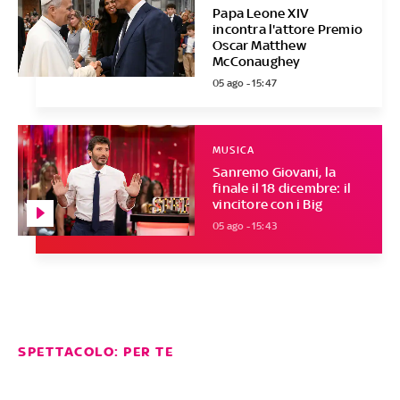
Papa Leone XIV
incontra l'attore Premio
Oscar Matthew
McConaughey
05 ago - 15:47
MUSICA
Sanremo Giovani, la
finale il 18 dicembre: il
vincitore con i Big
05 ago - 15:43
SPETTACOLO: PER TE