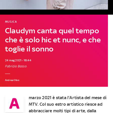
MUSICA
Claudym canta quel tempo
che è solo hic et nunc, e che
toglie il sonno
24 mag 2021 - 18:44
Fabrizio Basso
Andrea Olivo
A
marzo 2021 è stata l'
Artista del mese di
MTV
. Col suo estro artistico riesce ad
abbracciare molti tipi di arte, dalla