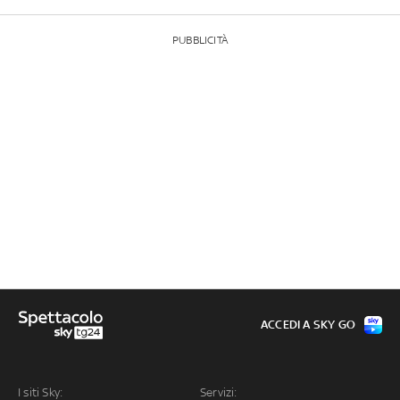
PUBBLICITÀ
ACCEDI A SKY GO
I siti Sky:
Servizi: