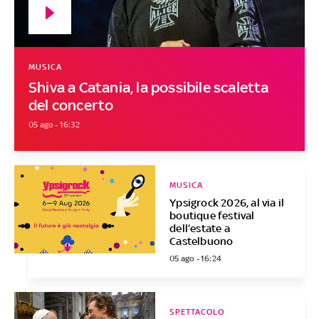
MUSICA
Shiva a Catania, la possibile scaletta
del concerto
05 ago - 16:32
MUSICA
Ypsigrock 2026, al via il
boutique festival
dell’estate a
Castelbuono
05 ago - 16:24
SPETTACOLO