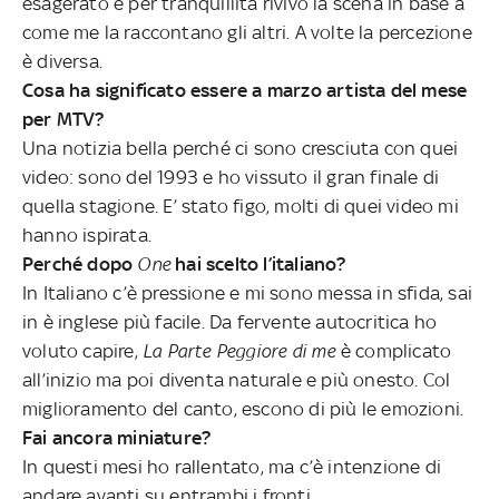
esagerato e per tranquillità rivivo la scena in base a
come me la raccontano gli altri. A volte la percezione
è diversa.
Cosa ha significato essere a marzo artista del mese
per MTV?
Una notizia bella perché ci sono cresciuta con quei
video: sono del 1993 e ho vissuto il gran finale di
quella stagione. E’ stato figo, molti di quei video mi
hanno ispirata.
Perché dopo
One
hai scelto l’italiano?
In Italiano c’è pressione e mi sono messa in sfida, sai
in è inglese più facile. Da fervente autocritica ho
voluto capire,
La Parte Peggiore di me
è complicato
all’inizio ma poi diventa naturale e più onesto. Col
miglioramento del canto, escono di più le emozioni.
Fai ancora miniature?
In questi mesi ho rallentato, ma c’è intenzione di
andare avanti su entrambi i fronti.