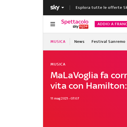
Esplora tutte le offerte S
ADDIO A FRAN
MUSICA
News
Festival Sanremo
MUSICA
MaLaVoglia fa corr
vita con Hamilton: 
11 mag 2021 - 07:07