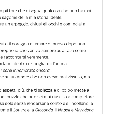
n pittore che disegna qualcosa che non ha mai
le sagome della mia storia ideale.
fare un arpeggio, chiusi gli occhi e cominciai a
vuto il coraggio di amare di nuovo dopo una
, proprio io che venivo sempre additato come
 e raccontarsi veramente.
ardarmi dentro e spogliarmi l’anima.
i sarei innamorato ancora
”.
ne su un amore che non avevo mai vissuto, ma
 aspetti più, che ti spiazza e di colpo mette a
quel puzzle che non sei mai riuscito a completare.
sa sola senza rendersene conto e si incollano le
 come il
Louvre
e la
Gioconda
, il
Napoli
e
Maradona
,