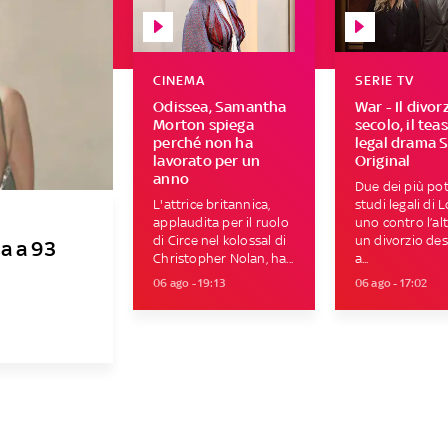
CINEMA
SERIE TV
Odissea, Samantha
War - Il divor
Morton spiega
secolo, il tea
perché non ha
legal drama 
lavorato per un
Original
anno
Due dei più pot
L'attrice britannica,
studi legali di 
applaudita per il ruolo
uno contro l’al
di Circe nel kolossal di
un divorzio des
a a 93
Christopher Nolan, ha...
a...
06 ago - 19:13
06 ago - 17:02