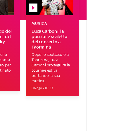
MUSICA
zio del
Luca Carboni, la
ser del
possibile scaletta
Sky
del concerto a
Taormina
enti
Dopo lo spettacolo a
Londra
Taormina, Luca
tro per
Carboni proseguirà la
tinato
tournée estiva
portando la sua
musica...
06 ago - 16:33