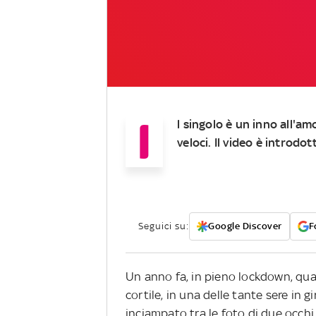
I
l singolo è un inno all'a
veloci. Il video è introdot
Seguici su:
Google Discover
F
Un anno fa, in pieno lockdown, qu
cortile, in una delle tante sere in g
inciampato tra le foto di due occhi 