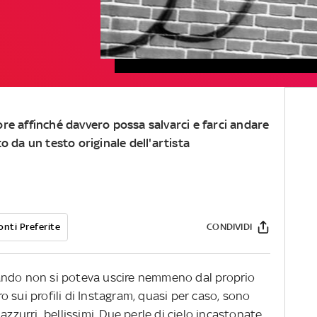
more affinché davvero possa salvarci e farci andare
to da un testo originale dell'artista
onti Preferite
CONDIVIDI
ando non si poteva uscire nemmeno dal proprio
iro sui profili di Instagram, quasi per caso, sono
azzurri bellissimi.
Due perle di cielo incastonate