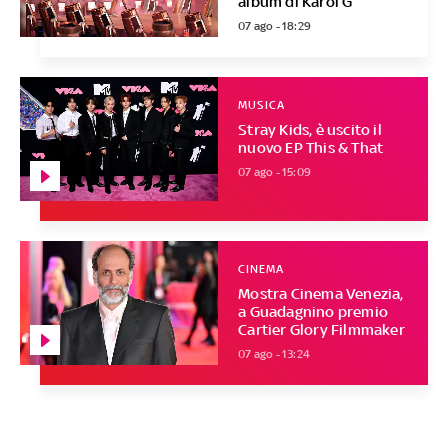
album di Karol G
07 ago - 18:29
MUSICA
Stray Kids, è uscito il
nuovo EP This & That
07 ago - 15:09
CINEMA
Mostra Cinema Venezia,
a Guadagnino premio
Cartier Glory Filmmaker
07 ago - 13:24