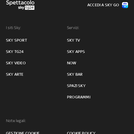
ACCEDI A SKY GO
I siti Sky:
Servizi:
SKY SPORT
SKY TV
SKY TG24
SKY APPS
SKY VIDEO
NOW
SKY ARTE
SKY BAR
SPAZI SKY
PROGRAMMI
Note legali:
GESTIONE COOKIE
COOKIE POLICY