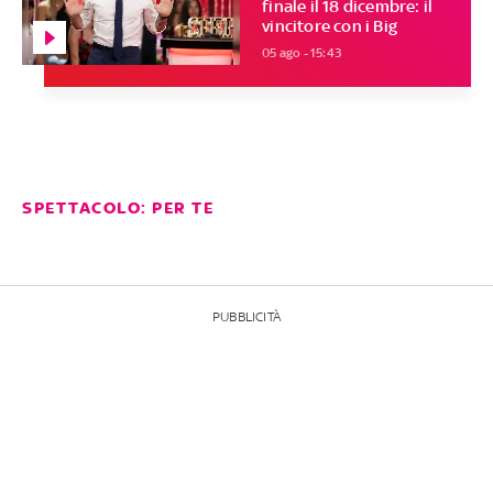
finale il 18 dicembre: il
vincitore con i Big
05 ago - 15:43
SPETTACOLO: PER TE
PUBBLICITÀ