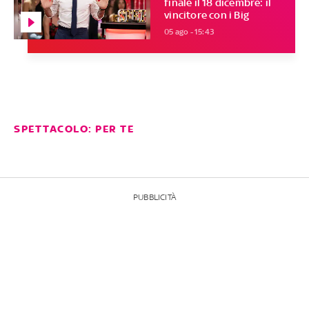
finale il 18 dicembre: il
vincitore con i Big
05 ago - 15:43
SPETTACOLO: PER TE
PUBBLICITÀ