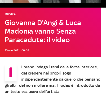
MUSICA
Giovanna D’Angi & Luca
Madonia vanno Senza
Paracadute: il video
23 mar 2021 - 08:08
I
l brano indaga i temi della forza interiore,
del credere nei propri sogni
indipendentemente da quello che pensano
gli altri, del non mollare mai. Il video è introdotto da
un testo esclusivo dell'artista