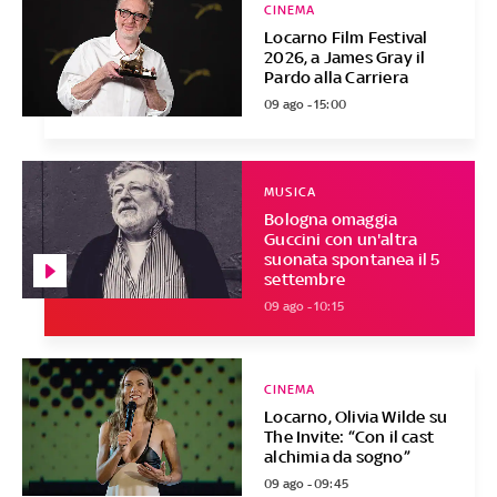
CINEMA
Locarno Film Festival
2026, a James Gray il
Pardo alla Carriera
09 ago - 15:00
MUSICA
Bologna omaggia
Guccini con un'altra
suonata spontanea il 5
settembre
09 ago - 10:15
CINEMA
Locarno, Olivia Wilde su
The Invite: “Con il cast
alchimia da sogno”
09 ago - 09:45