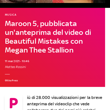
MUSICA
Maroon 5, pubblicata
un'anteprima del video di
Beautiful Mistakes con
Megan Thee Stallion
11 mar 2021 - 10:46
Matteo Rossini
©Kika Press
P
iù di 28.000 visualizzazioni per la breve
anteprima del videoclip che vede