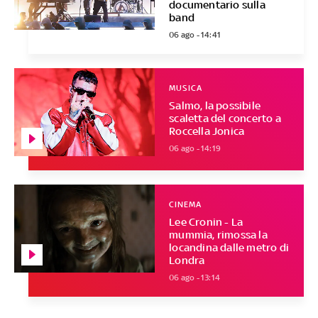
documentario sulla
band
06 ago - 14:41
MUSICA
Salmo, la possibile
scaletta del concerto a
Roccella Jonica
06 ago - 14:19
CINEMA
Lee Cronin - La
mummia, rimossa la
locandina dalle metro di
Londra
06 ago - 13:14