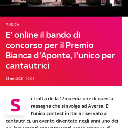
MUSICA
E' online il bando di
concorso per il Premio
Bianca d'Aponte, l'unico per
cantautrici
26 gen 2021 - 10:01
S
i tratta della 17ma edizione di questa
rassegna che si svolge ad Aversa. E'
l’unico contest in Italia riservato a
cantautrici, un evento diventato negli anni uno dei