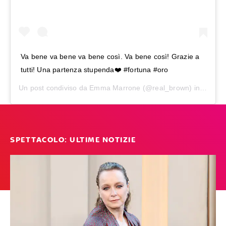
Va bene va bene va bene così. Va bene così! Grazie a
tutti! Una partenza stupenda❤️ #fortuna #oro
Un post condiviso da
Emma Marrone
(@real_brown) in data:
7
SPETTACOLO: ULTIME NOTIZIE