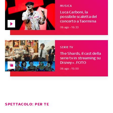
MUSICA
Luca Carboni, la
possibile scaletta del
concerto a Taormina
06 ago - 16:33
SERIE TV
The Shards, il cast della
serie tv in streaming su
Disney+. FOTO
06 ago - 15:00
SPETTACOLO: PER TE