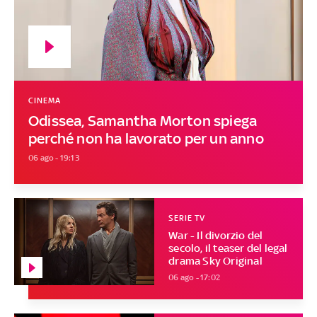
CINEMA
Odissea, Samantha Morton spiega
perché non ha lavorato per un anno
06 ago - 19:13
SERIE TV
War - Il divorzio del
secolo, il teaser del legal
drama Sky Original
06 ago - 17:02