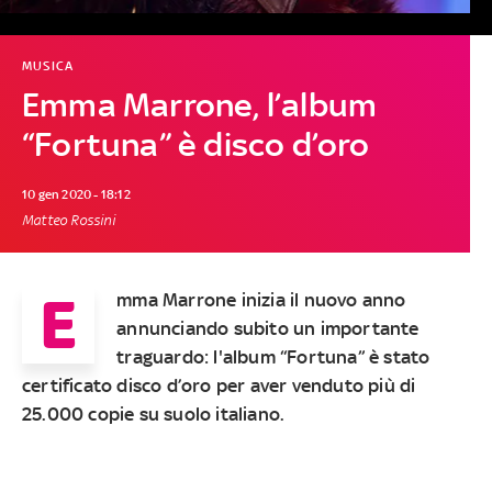
MUSICA
Emma Marrone, l’album
“Fortuna” è disco d’oro
10 gen 2020 - 18:12
Matteo Rossini
E
mma Marrone
inizia il nuovo anno
annunciando subito un importante
traguardo: l'album “
Fortuna
” è stato
certificato disco d’oro per aver venduto
più di
25.000 copie
su suolo italiano.