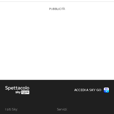
PUBBLICITÀ
ACCEDI A SKY GO
I siti Sky:
Servizi: