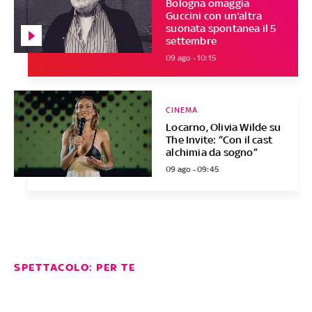
Bologna omaggia
Guccini con un'altra
suonata spontanea il 5
settembre
09 ago - 10:15
CINEMA
Locarno, Olivia Wilde su
The Invite: “Con il cast
alchimia da sogno”
09 ago - 09:45
SPETTACOLO: PER TE