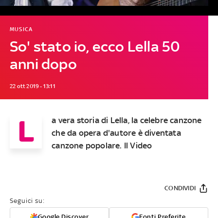
MUSICA
So' stato io, ecco Lella 50
anni dopo
22 ott 2019 - 13:11
L
a vera storia di
Lella
, la celebre canzone
che da opera d'autore è diventata
canzone popolare. Il
Video
CONDIVIDI
Seguici su:
Google Discover
Fonti Preferite