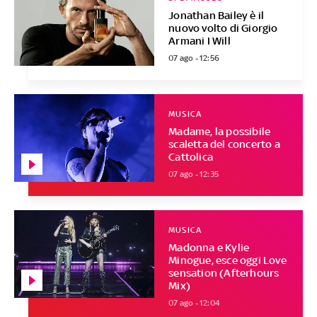
Jonathan Bailey è il
nuovo volto di Giorgio
Armani I Will
07 ago - 12:56
MUSICA
Madame, la possibile
scaletta del concerto a
Cattolica
07 ago - 12:35
MUSICA
Madonna e Kylie
Minogue, esce oggi Love
sensation (Afterhours
Mix)
07 ago - 12:04