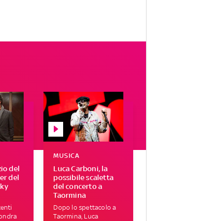
MUSICA
zio del
Luca Carboni, la
ser del
possibile scaletta
Sky
del concerto a
Taormina
enti
Dopo lo spettacolo a
Londra
Taormina, Luca