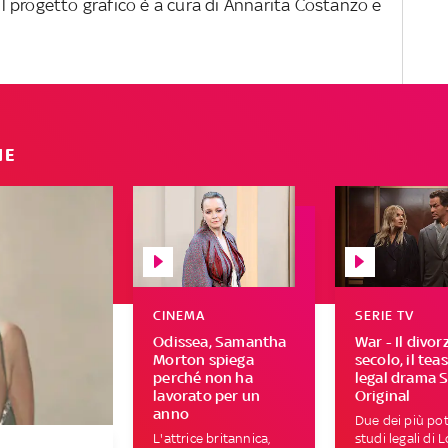
 Il progetto grafico è a cura di Annarita Costanzo e
IE
CINEMA
SERIE TV
Odissea, Samantha
War - Il divor
Morton spiega
secolo, il tea
perché non ha
legal drama 
lavorato per un
Original
anno
Due dei più pot
L'attrice britannica,
studi legali di 