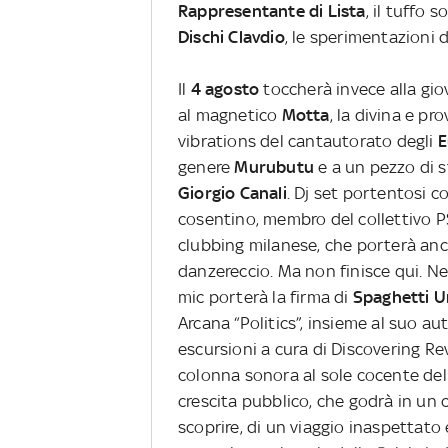
Rappresentante di Lista
, il tuffo s
Dischi Clavdio
, le sperimentazioni 
Il
4 agosto
toccherà invece alla gi
al magnetico
Motta
, la divina e pr
vibrations del cantautorato degli
E
genere
Murubutu
e a un pezzo di s
Giorgio Canali
. Dj set portentosi c
cosentino, membro del collettivo P
clubbing milanese, che porterà anch
danzereccio. Ma non finisce qui. Ne
mic porterà la firma di
Spaghetti 
Arcana “Politics”, insieme al suo au
escursioni a cura di Discovering Re
colonna sonora al sole cocente del
crescita pubblico, che godrà in u
scoprire, di un viaggio inaspettato 