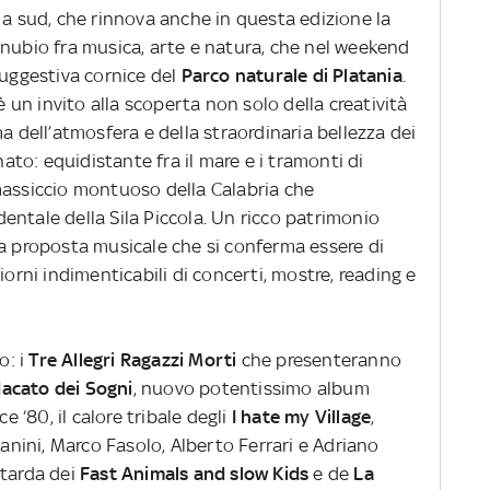
 a sud, che rinnova anche in questa edizione la
nnubio fra musica, arte e natura, che nel weekend
suggestiva cornice del
Parco naturale di Platania
.
 è un invito alla scoperta non solo della creatività
a dell’atmosfera e della straordinaria bellezza dei
nato: equidistante fra il mare e i tramonti di
massiccio montuoso della Calabria che
ntale della Sila Piccola. Un ricco patrimonio
na proposta musicale che si conferma essere di
iorni indimenticabili di concerti, mostre, reading e
o: i
Tre Allegri Ragazzi Morti
che presenteranno
dacato dei Sogni
, nuovo potentissimo album
e ‘80, il calore tribale degli
I hate my Village
,
ini, Marco Fasolo, Alberto Ferrari e Adriano
itarda dei
Fast Animals and slow Kids
e de
La