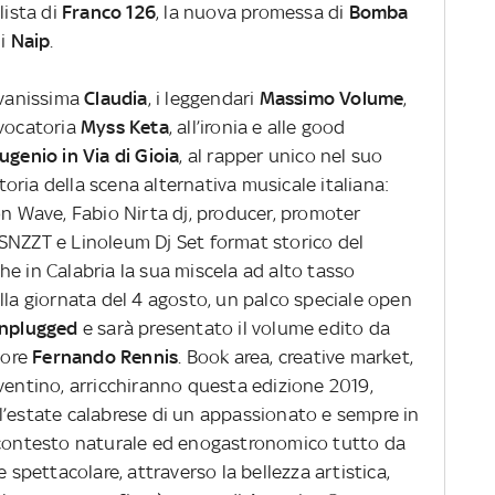
olista di
Franco 126
, la nuova promessa di
Bomba
di
Naip
.
ovanissima
Claudia
, i leggendari
Massimo Volume
,
ovocatoria
Myss Keta
, all’ironia e alle good
ugenio in Via di Gioia
, al rapper unico nel suo
toria della scena alternativa musicale italiana:
on Wave, Fabio Nirta dj, producer, promoter
SNZZT e Linoleum Dj Set format storico del
e in Calabria la sua miscela ad alto tasso
lla giornata del 4 agosto, un palco speciale open
Unplugged
e sarà presentato il volume edito da
tore
Fernando Rennis
. Book area, creative market,
ventino, arricchiranno questa edizione 2019,
l’estate calabrese di un appassionato e sempre in
n contesto naturale ed enogastronomico tutto da
e spettacolare, attraverso la bellezza artistica,