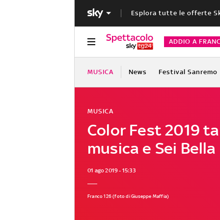
Esplora tutte le offerte S
ADDIO A FRAN
MUSICA
News
Festival Sanremo
MUSICA
Color Fest 2019 t
musica e Sei Bell
01 ago 2019 - 15:33
Franco 126
(foto di Giuseppe Maffia)