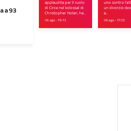
applaudita per il ruolo
uno contro l’al
di Circe nel kolossal di
un divorzio des
a a 93
Christopher Nolan, ha...
a...
06 ago - 19:13
06 ago - 17:02