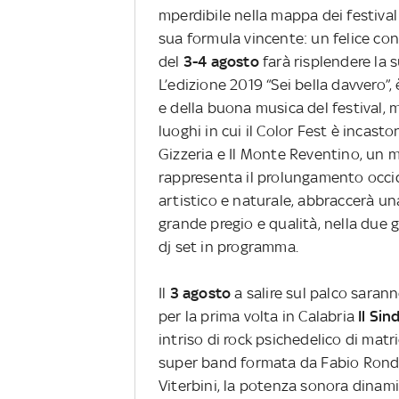
mperdibile nella mappa dei festival
sua formula vincente: un felice co
del
3-4 agosto
farà risplendere la 
L’edizione 2019 “Sei bella davvero”,
e della buona musica del festival, m
luoghi in cui il Color Fest è incasto
Gizzeria e Il Monte Reventino, un 
rappresenta il prolungamento occide
artistico e naturale, abbraccerà u
grande pregio e qualità, nella due g
dj set in programma.
Il
3 agosto
a salire sul palco sarann
per la prima volta in Calabria
Il Sin
intriso di rock psichedelico di matric
super band formata da Fabio Rondan
Viterbini, la potenza sonora dinam