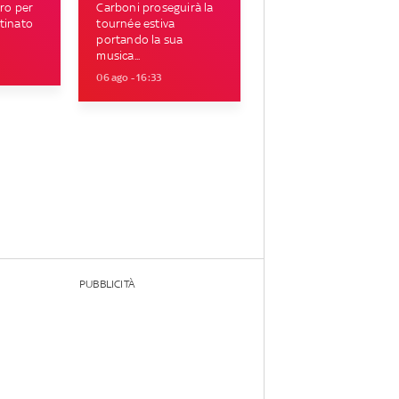
tro per
Carboni proseguirà la
tinato
tournée estiva
portando la sua
musica...
06 ago - 16:33
PUBBLICITÀ