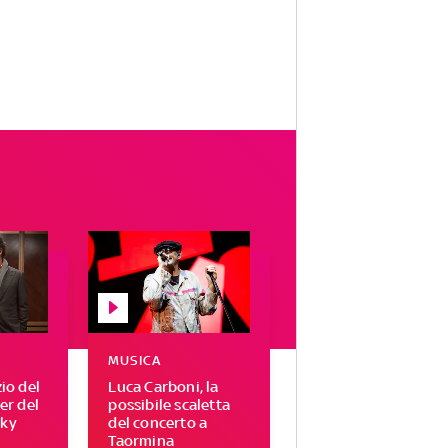
MUSICA
zio del
Luca Carboni, la
ser del
possibile scaletta
Sky
del concerto a
Taormina