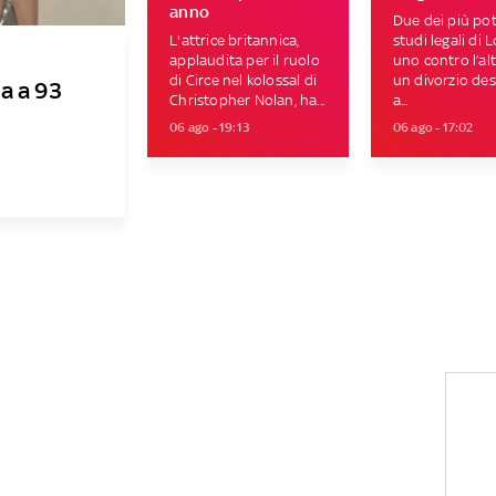
anno
Due dei più pot
L'attrice britannica,
studi legali di 
applaudita per il ruolo
uno contro l’al
di Circe nel kolossal di
un divorzio des
a a 93
Christopher Nolan, ha...
a...
06 ago - 19:13
06 ago - 17:02