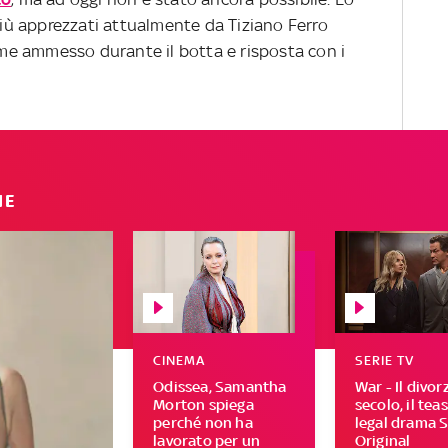
 più apprezzati attualmente da Tiziano Ferro
e ammesso durante il botta e risposta con i
IE
CINEMA
SERIE TV
Odissea, Samantha
War - Il divor
Morton spiega
secolo, il tea
perché non ha
legal drama 
lavorato per un
Original