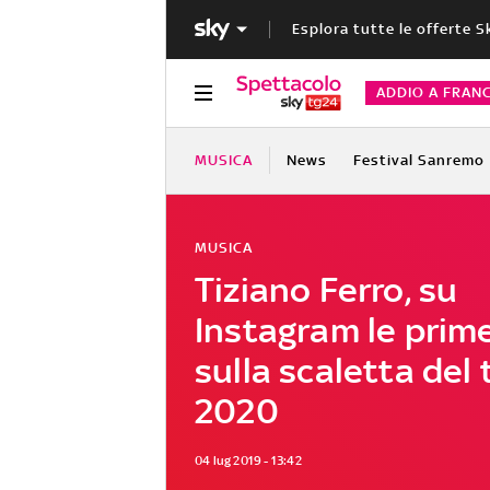
Esplora tutte le offerte S
ADDIO A FRAN
MUSICA
News
Festival Sanremo
MUSICA
Tiziano Ferro, su
Instagram le prime
sulla scaletta del 
2020
04 lug 2019 - 13:42