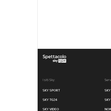
I siti Sky:
Serv
SKY SPORT
SKY
SKY TG24
SKY
SKY VIDEO
NO