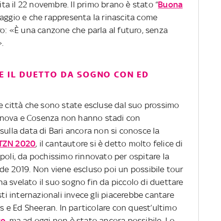
ita il 22 novembre. Il primo brano è stato “
Buona
maggio e che rappresenta la rinascita come
ro: «È una canzone che parla al futuro, senza
».
E IL DUETTO DA SOGNO CON ED
le città che sono state escluse dal suo prossimo
enova e Cosenza non hanno stadi con
sulla data di Bari ancora non si conosce la
TZN 2020
, il cantautore si è detto molto felice di
poli, da pochissimo rinnovato per ospitare la
ade 2019. Non viene escluso poi un possibile tour
a svelato il suo sogno fin da piccolo di duettare
sti internazionali invece gli piacerebbe cantare
 e Ed Sheeran. In particolare con quest’ultimo
to
, ma ad oggi non è stato ancora possibile. Lo