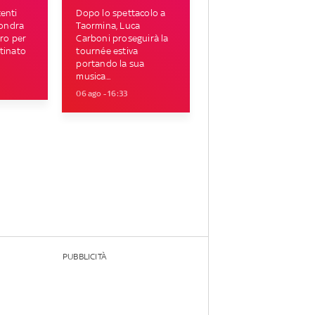
enti
Dopo lo spettacolo a
Londra
Taormina, Luca
tro per
Carboni proseguirà la
tinato
tournée estiva
portando la sua
musica...
06 ago - 16:33
PUBBLICITÀ