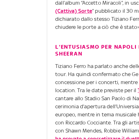
dall’album “Accetto Miracoli”, in usc
(Cattiva) Sorte
” pubblicato il 30 
dichiarato dallo stesso Tiziano Fer
chiudere le porte a ciò che è stato
L'ENTUSIASMO PER NAPOLI 
SHEERAN
Tiziano Ferro ha parlato anche del
tour. Ha quindi confermato che G
concessione per i concerti, mentre 
location. Tra le date previste per il
cantare allo Stadio San Paolo di Na
cerimonia d’apertura dell’Universi
europeo, mentre in tema musicale h
con Riccardo Cocciante. Tra gli arti
con Shawn Mendes, Robbie Williams
ha provato a concretizzare il duet