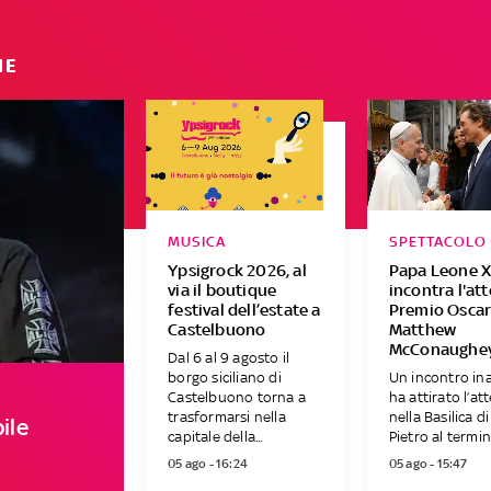
IE
MUSICA
SPETTACOLO
Ypsigrock 2026, al
Papa Leone X
via il boutique
incontra l'at
festival dell’estate a
Premio Osca
Castelbuono
Matthew
McConaughe
Dal 6 al 9 agosto il
borgo siciliano di
Un incontro in
Castelbuono torna a
ha attirato l’at
trasformarsi nella
nella Basilica d
ile
capitale della...
Pietro al termine
05 ago - 16:24
05 ago - 15:47