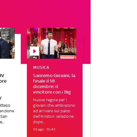
MUSICA
IV
Sanremo Giovani, la
tore
finale il 18
r
dicembre: il
vincitore con i Big
y
Nuove regole per i
atteso
giovani che ambiscono
tenzione
ad arrivare sul palco
i San
dell'Ariston: selezione
...
dopo...
05 ago - 15:43