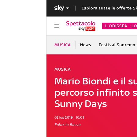
Esplora tutte le offerte S
L'ODISSEA - L
MUSICA
News
Festival Sanremo
MUSICA
Mario Biondi e il s
percorso infinito s
Sunny Days
02 lug 2019 - 10:01
Fabrizio Basso