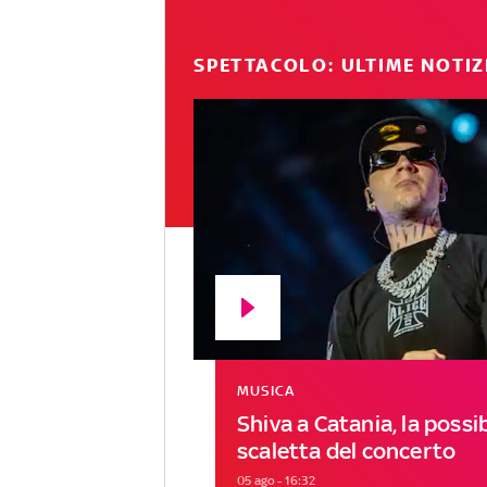
SPETTACOLO: ULTIME NOTIZ
MUSICA
Shiva a Catania, la possib
scaletta del concerto
05 ago - 16:32