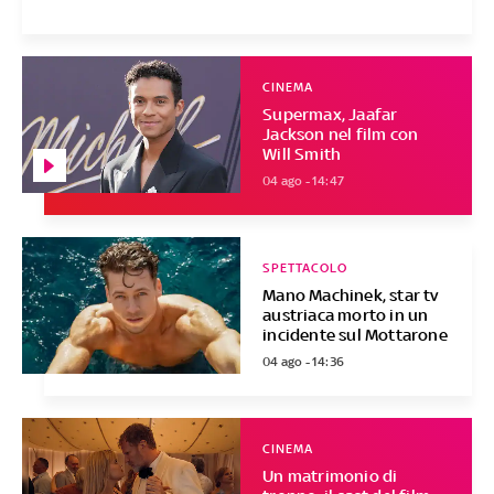
CINEMA
Supermax, Jaafar
Jackson nel film con
Will Smith
04 ago - 14:47
SPETTACOLO
Mano Machinek, star tv
austriaca morto in un
incidente sul Mottarone
04 ago - 14:36
CINEMA
Un matrimonio di