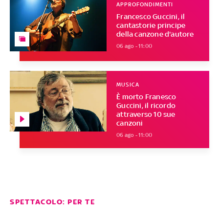
APPROFONDIMENTI
Francesco Guccini, il
cantastorie principe
della canzone d'autore
06 ago - 11:00
MUSICA
È morto Franesco
Guccini, il ricordo
attraverso 10 sue
canzoni
06 ago - 11:00
SPETTACOLO: PER TE