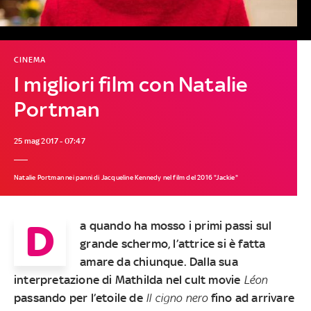
CINEMA
I migliori film con Natalie
Portman
25 mag 2017 - 07:47
Natalie Portman nei panni di Jacqueline Kennedy nel film del 2016 "Jackie"
D
a quando ha mosso i primi passi sul
grande schermo, l’attrice si è fatta
amare da chiunque. Dalla sua
interpretazione di Mathilda nel cult movie
Léon
passando per l’etoile de
Il cigno nero
fino ad arrivare