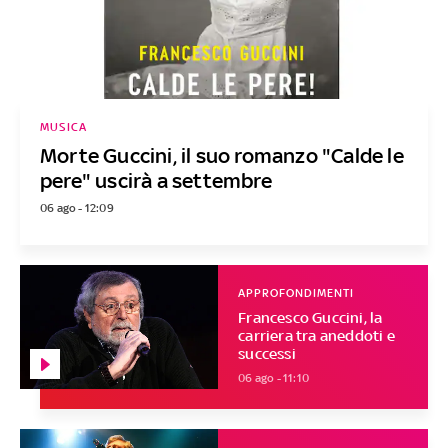
MUSICA
Morte Guccini, il suo romanzo "Calde le
pere" uscirà a settembre
06 ago - 12:09
APPROFONDIMENTI
Francesco Guccini, la
carriera tra aneddoti e
successi
06 ago - 11:10