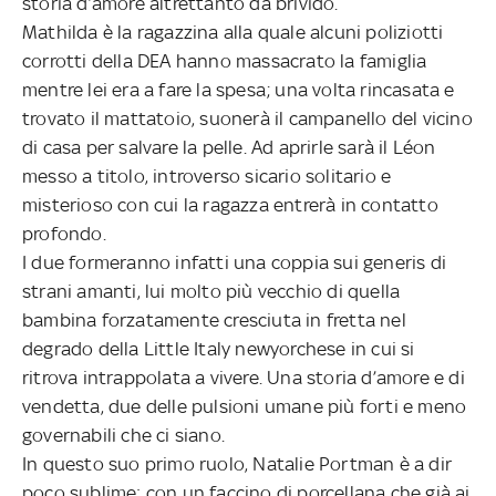
storia d’amore altrettanto da brivido.
Mathilda è la ragazzina alla quale alcuni poliziotti
corrotti della DEA hanno massacrato la famiglia
mentre lei era a fare la spesa; una volta rincasata e
trovato il mattatoio, suonerà il campanello del vicino
di casa per salvare la pelle. Ad aprirle sarà il Léon
messo a titolo, introverso sicario solitario e
misterioso con cui la ragazza entrerà in contatto
profondo.
I due formeranno infatti una coppia sui generis di
strani amanti, lui molto più vecchio di quella
bambina forzatamente cresciuta in fretta nel
degrado della Little Italy newyorchese in cui si
ritrova intrappolata a vivere. Una storia d’amore e di
vendetta, due delle pulsioni umane più forti e meno
governabili che ci siano.
In questo suo primo ruolo, Natalie Portman è a dir
poco sublime: con un faccino di porcellana che già ai