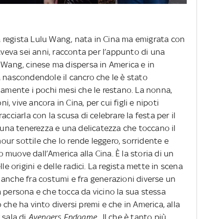
lla regista Lulu Wang, nata in Cina ma emigrata con
aveva sei anni, racconta per l’appunto di una
 Wang, cinese ma dispersa in America e in
a nascondendole il cancro che le è stato
namente i pochi mesi che le restano. La nonna,
ni, vive ancora in Cina, per cui figli e nipoti
acciarla con la scusa di celebrare la festa per il
a una tenerezza e una delicatezza che toccano il
ur sottile che lo rende leggero, sorridente e
to muove dall’America alla Cina. È la storia di un
le origini e delle radici.
La regista mette in scena
 anche fra costumi e fra generazioni diverse un
 persona e che tocca da vicino la sua stessa
lo che ha vinto diversi premi e che in America, alla
 sala di
Avengers Endgame
. Il che è tanto più