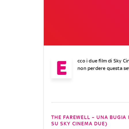
E
cco i due film di Sky 
non perdere questa s
THE FAREWELL – UNA BUGIA 
SU SKY CINEMA DUE)