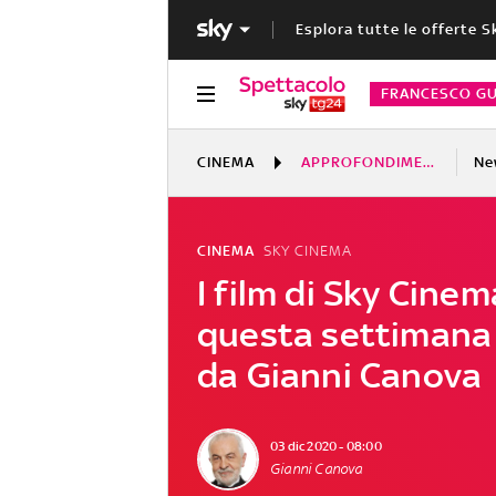
Esplora tutte le offerte S
FRANCESCO GU
CINEMA
APPROFONDIMENTI
Ne
CINEMA
SKY CINEMA
I film di Sky Cinem
questa settimana 
da Gianni Canova
03 dic 2020 - 08:00
Gianni Canova