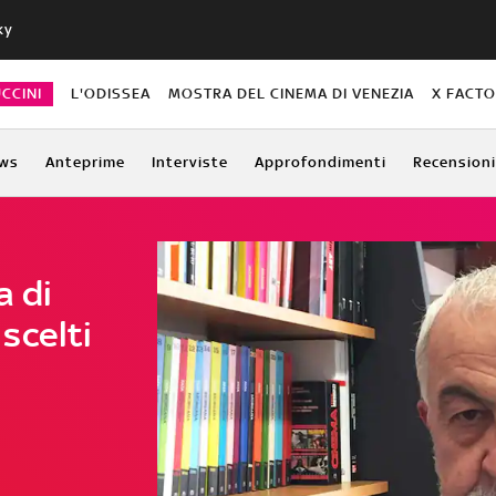
ky
CCINI
L'ODISSEA
MOSTRA DEL CINEMA DI VENEZIA
X FACT
ws
Anteprime
Interviste
Approfondimenti
Recensioni
a di
scelti