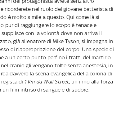
 panni del protagonista avrete senz’altro
che ricorderete nel ruolo del giovane batterista di
ndo è molto simile a questo. Qui come là si
io pur di raggiungere lo scopo è tenace e
, supplisce con la volontà dove non arriva il
zato, già allenatore di Mike Tyson, si impegna in
sso di riappropriazione del corpo. Una specie di
e a un certo punto perfino i tratti del martirio
 nel cranio gli vengano tolte senza anestesia, in
corda davvero la scena evangelica della corona di
 regista di
1 Km da Wall Street,
un inno alla forza
in un film intriso di sangue e di sudore.