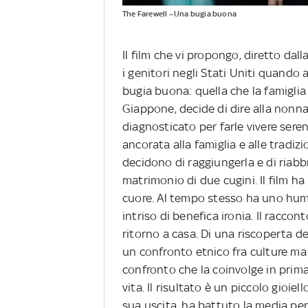
The Farewell – Una bugia buona
Il film che vi propongo, diretto da
i genitori negli Stati Uniti quando 
bugia buona: quella che la famiglia
Giappone, decide di dire alla nonn
diagnosticato per farle vivere sere
ancorata alla famiglia e alle tradizio
decidono di raggiungerla e di riabbr
matrimonio di due cugini. Il film h
cuore. Al tempo stesso ha uno humo
intriso di benefica ironia. Il raccon
ritorno a casa. Di una riscoperta del
un confronto etnico fra culture ma
confronto che la coinvolge in prima
vita. Il risultato è un piccolo gioiel
sua uscita, ha battuto la media per