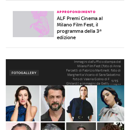
APPROFONDIMENTO
ALF Premi Cinema al
Milano Film Fest, il
programma della 3ª
edizione
Immagini dall'ufficio stampa del
Milano Film Fest (foto di Anna
Ferzetti di Fabrizio Martinelli; foto di
FOTOGALLERY
Margherita Vicario di Sara Sabatino;
foto di Valeria Golino di Riccardo
1/15
Ghilardi) e immagini da Getty Images