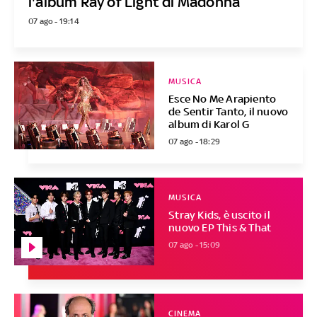
l'album Ray of Light di Madonna
07 ago - 19:14
MUSICA
Esce No Me Arapiento
de Sentir Tanto, il nuovo
album di Karol G
07 ago - 18:29
MUSICA
Stray Kids, è uscito il
nuovo EP This & That
07 ago - 15:09
CINEMA