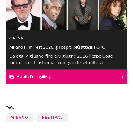
CINEMA
Milano Film Fest 2026, gli ospiti più attesi. FOTO
Da oggi, 4 giugno, fino al 9 giugno 2026 il capoluogo
lombardo si trasforma in un grande set diffuso tra
cinema, teatri e piazze. Il programma della kermesse
cinematografica che gode della direzione artistica di
Vai alla Fotogallery
Claudio Santamaria prevede oltre 120 eventi tra
proiezioni, masterclass, talk e concerti. Ecco i Vip più
attesi, da Valeria Bruni Tedeschi a Vinicio Marchioni, da
Anna Ferzetti a Margherita Vicario, fino ad arrivare a
TAG:
Valeria Golino e alla star internazionale Julian Schnabel.
A cura di Camilla Sernagiotto
MILANO
FESTIVAL