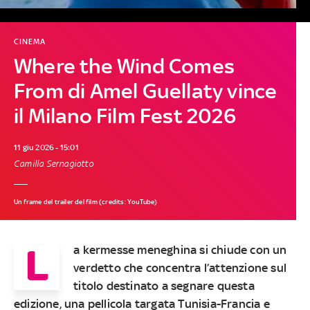
CINEMA
Where the Wind Comes
From di Amel Guellaty vince
il Milano Film Fest 2026
11 giu 2026 - 15:01
Camilla Sernagiotto
Un frame del trailer del film (credits: YouTube)
L
a kermesse meneghina si chiude con un
verdetto che concentra l’attenzione sul
titolo destinato a segnare questa
edizione, una pellicola targata Tunisia-Francia e