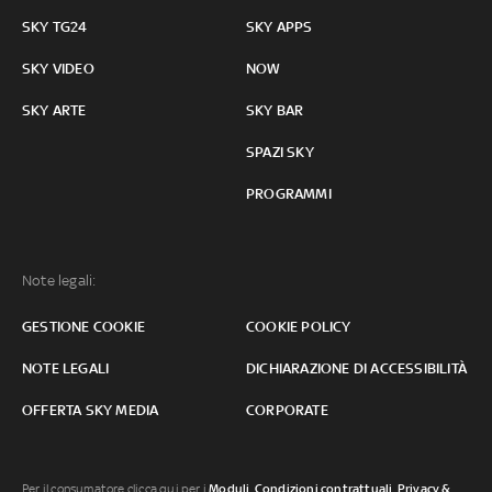
SKY TG24
SKY APPS
SKY VIDEO
NOW
SKY ARTE
SKY BAR
SPAZI SKY
PROGRAMMI
Note legali:
GESTIONE COOKIE
COOKIE POLICY
NOTE LEGALI
DICHIARAZIONE DI ACCESSIBILITÀ
OFFERTA SKY MEDIA
CORPORATE
Per il consumatore clicca qui per i
Moduli, Condizioni contrattuali
,
Privacy &