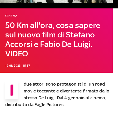
CINEMA
50 Km all'ora, cosa sapere
sul nuovo film di Stefano
Accorsi e Fabio De Luigi.
VIDEO
19 dic 2023 - 15:57
I
due attori sono protagonisti di un road
movie toccante e divertente firmato dallo
stesso De Luigi. Dal 4 gennaio al cinema,
distribuito da Eagle Pictures