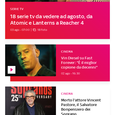
SERIE TV
18 serie tv da vedere ad agosto, da
Atomic e Lanterns a Reacher 4
03 ago - 07:00
18 foto
CINEMA
Vin Diesel su Fast
Forever: "È il miglior
copione da decenni"
02 ago - 16:30
CINEMA
Morto l'attore Vincent
Pastore, il Salvatore
Bonpensiero dei
Soprano